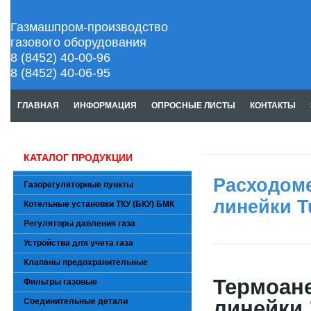
Газмашпром-производство
газового оборудования
8 (8452) 40-00-96
8 (8452) 40-06-95
ГЛАВНАЯ
ИНФОРМАЦИЯ
ОПРОСНЫЕ ЛИСТЫ
КОНТАКТЫ
КАТАЛОГ ПРОДУКЦИИ
Расходом
Газорегуляторные пункты
линейки T
Котельные установки ТКУ (БКУ) БМК
Регуляторы давления газа
Устройства для учета газа
Клапаны предохранительные
Термоан
Фильтры газовые
Соединительные детали
линейки 