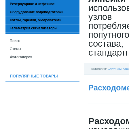
Резервуарное и нефтяное
использ
Оборудование водоподготовки
узлов 
Котлы, горелки, обогреватели
потребля
Телеметрия сигнализаторы
попутного
состава,
Поиск
Схемы
стандарт
Фотогалерея
Категория:
Счетчики-рас
ПОПУЛЯРНЫЕ ТОВАРЫ
Расходоме
Расходо