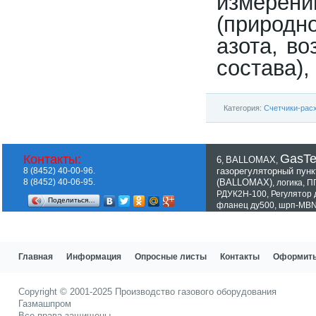
измерен
(природн
азота, во
состава),
Категория:
Счетчики-рас
GasT
Контакты:
6
BALLOMAX
,
,
8 (8452) 40-00-96.
газорегуляторный пунк
8 (8452) 40-06-95.
(BALLOMAX)
,
логика
,
П
РДУК2Н-100
,
Регулятор
Поделиться…
фланец ду500
,
шрп-MBN
Показать все теги
Главная
Информация
Опросные листы
Контакты
Оформить
Copyright © 2001-2025
Производство газового оборудования
Газмашпром
Все права защищены.