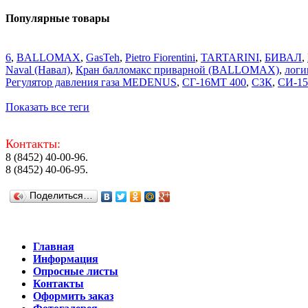
Популярные товары
6
,
BALLOMAX
,
GasTeh
,
Pietro Fiorentini
,
TARTARINI
,
БИВАЛ
,
Naval (Навал)
,
Кран балломакс приварной (BALLOMAX)
,
логи
Регулятор давления газа MEDENUS
,
СГ-16МТ 400
,
СЗК
,
СИ-15
Показать все теги
Контакты:
8 (8452) 40-00-96.
8 (8452) 40-06-95.
Поделиться…
Главная
Информация
Опросные листы
Контакты
Оформить заказ