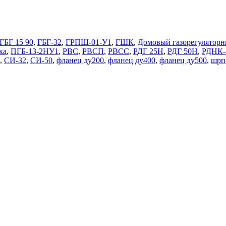
ГБГ 15 90
,
ГБГ-32
,
ГРПШ-01-У1
,
ГШК
,
Домовый газорегуляторн
ка
,
ПГБ-13-2НУ1
,
РВС
,
РВСП
,
РВСС
,
РДГ 25Н
,
РДГ 50Н
,
РДНК-
,
СИ-32
,
СИ-50
,
фланец ду200
,
фланец ду400
,
фланец ду500
,
шрп