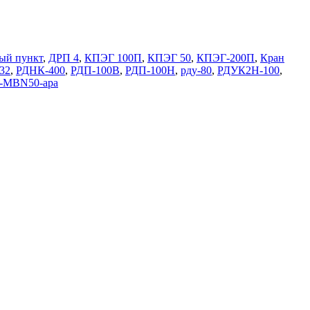
ый пункт
,
ДРП 4
,
КПЭГ 100П
,
КПЭГ 50
,
КПЭГ-200П
,
Кран
32
,
РДНК-400
,
РДП-100В
,
РДП-100Н
,
рду-80
,
РДУК2Н-100
,
-MBN50-apa