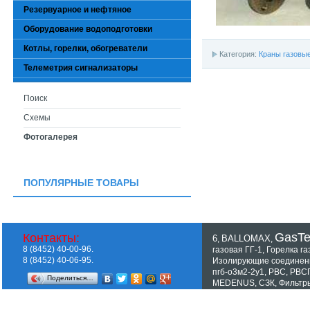
Резервуарное и нефтяное
Оборудование водоподготовки
Котлы, горелки, обогреватели
Категория:
Краны газовы
Телеметрия сигнализаторы
Поиск
Схемы
Фотогалерея
ПОПУЛЯРНЫЕ ТОВАРЫ
GasT
Контакты:
6
BALLOMAX
,
,
8 (8452) 40-00-96.
газовая ГГ-1
,
Горелка га
8 (8452) 40-06-95.
Изолирующие соединен
пгб-о3м2-2у1
,
РВС
,
РВС
Поделиться…
MEDENUS
,
СЗК
,
Фильтр
Показать все теги