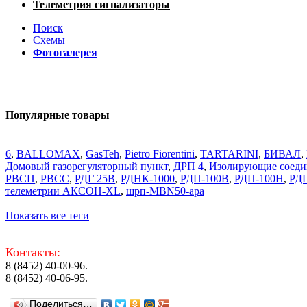
Телеметрия сигнализаторы
Поиск
Схемы
Фотогалерея
Популярные товары
6
,
BALLOMAX
,
GasTeh
,
Pietro Fiorentini
,
TARTARINI
,
БИВАЛ
,
Домовый газорегуляторный пункт
,
ДРП 4
,
Изолирующие соеди
РВСП
,
РВСС
,
РДГ 25В
,
РДНК-1000
,
РДП-100В
,
РДП-100Н
,
РД
телеметрии АКСОН-XL
,
шрп-MBN50-apa
Показать все теги
Контакты:
8 (8452) 40-00-96.
8 (8452) 40-06-95.
Поделиться…