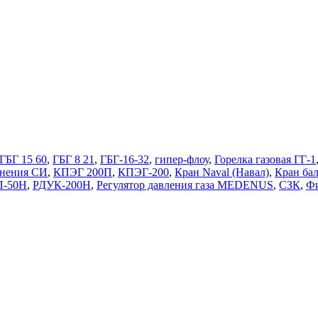
ГБГ 15 60
,
ГБГ 8 21
,
ГБГ-16-32
,
гипер-флоу
,
Горелка газовая ГГ-1
нения СИ
,
КПЭГ 200П
,
КПЭГ-200
,
Кран Naval (Навал)
,
Кран ба
П-50Н
,
РДУК-200Н
,
Регулятор давления газа MEDENUS
,
СЗК
,
Фи