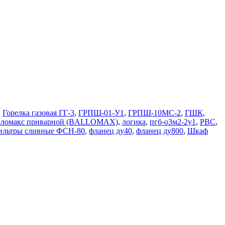
,
Горелка газовая ГГ-3
,
ГРПШ-01-У1
,
ГРПШ-10МС-2
,
ГШК
,
лломакс приварной (BALLOMAX)
,
логика
,
пгб-о3м2-2у1
,
РВС
,
льтры сливные ФСН-80
,
фланец ду40
,
фланец ду800
,
Шкаф