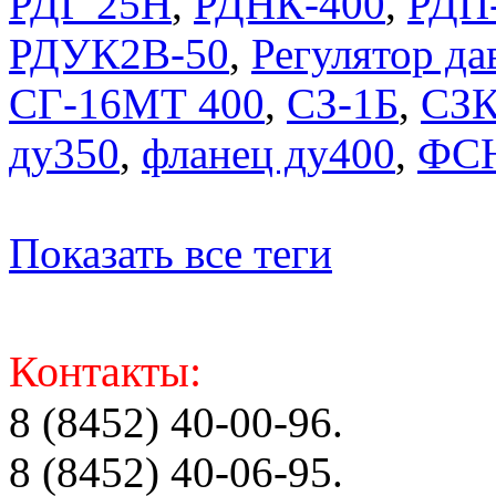
РДГ 25Н
,
РДНК-400
,
РДП
РДУК2В-50
,
Регулятор д
СГ-16МТ 400
,
СЗ-1Б
,
СЗ
ду350
,
фланец ду400
,
ФСН
Показать все теги
Контакты:
8 (8452) 40-00-96.
8 (8452) 40-06-95.