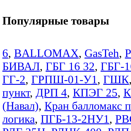
Популярные товары
6
,
BALLOMAX
,
GasTeh
,
P
БИВАЛ
,
ГБГ 16 32
,
ГБГ-1
ГГ-2
,
ГРПШ-01-У1
,
ГШК
пункт
,
ДРП 4
,
КПЭГ 25
,
К
(Навал)
,
Кран балломакс
логика
,
ПГБ-13-2НУ1
,
РВ