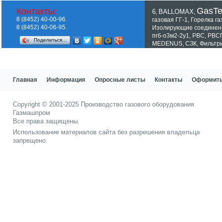
GasT
Контакты:
6
BALLOMAX
,
,
8 (8452) 40-00-96.
газовая ГГ-1
,
Горелка га
8 (8452) 40-06-95.
Изолирующие соединен
пгб-о3м2-2у1
,
РВС
,
РВС
Поделиться…
MEDENUS
,
СЗК
,
Фильтр
Показать все теги
Главная
Информация
Опросные листы
Контакты
Оформить
Copyright © 2001-2025
Производство газового оборудования
Газмашпром
Все права защищены.
Использование материалов сайта без разрешения владельца
запрещено.