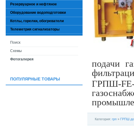
Резервуарное и нефтяное
Оборудование водоподготовки
Котлы, горелки, обогреватели
Телеметрия сигнализаторы
Поиск
Схемы
Фотогалерея
подачи г
фильтраци
ПОПУЛЯРНЫЕ ТОВАРЫ
ГРПШ-FE-
газосн
промышлен
Категория:
грп
»
ГРПШ д