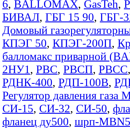
6
,
BALLOMAX
,
GasTeh
,
P
БИВАЛ
,
ГБГ 15 90
,
ГБГ-3
Домовый газорегуляторны
КПЭГ 50
,
КПЭГ-200П
,
Кр
балломакс приварной (
2НУ1
,
РВС
,
РВСП
,
РВСС
РДНК-400
,
РДП-100В
,
РД
Регулятор давления газ
СИ-15
,
СИ-32
,
СИ-50
,
фла
фланец ду500
,
шрп-MBN5