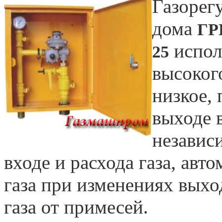
Газорег
дома
ГР
испол
25
высокого
низкое,
выходе 
независ
входе и расхода газа, авт
газа при изменениях выхо
газа от примесей.