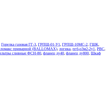
,
Горелка газовая ГГ-3
,
ГРПШ-01-У1
,
ГРПШ-10МС-2
,
ГШК
,
лломакс приварной (BALLOMAX)
,
логика
,
пгб-о3м2-2у1
,
РВС
,
льтры сливные ФСН-80
,
фланец ду40
,
фланец ду800
,
Шкаф