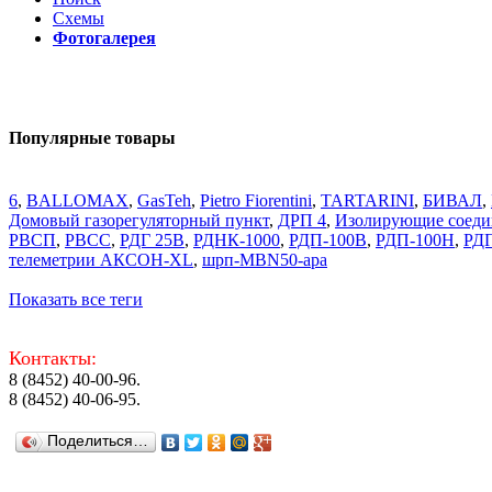
Схемы
Фотогалерея
Популярные товары
6
,
BALLOMAX
,
GasTeh
,
Pietro Fiorentini
,
TARTARINI
,
БИВАЛ
,
Домовый газорегуляторный пункт
,
ДРП 4
,
Изолирующие соеди
РВСП
,
РВСС
,
РДГ 25В
,
РДНК-1000
,
РДП-100В
,
РДП-100Н
,
РД
телеметрии АКСОН-XL
,
шрп-MBN50-apa
Показать все теги
Контакты:
8 (8452) 40-00-96.
8 (8452) 40-06-95.
Поделиться…