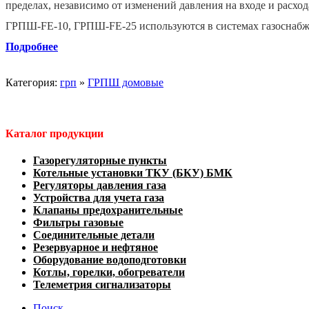
пределах, независимо от изменений давления на входе и расход
ГРПШ-FE-10, ГРПШ-FE-25 используются в системах газоснабже
Подробнее
Категория:
грп
»
ГРПШ домовые
Каталог продукции
Газорегуляторные пункты
Котельные установки ТКУ (БКУ) БМК
Регуляторы давления газа
Устройства для учета газа
Клапаны предохранительные
Фильтры газовые
Соединительные детали
Резервуарное и нефтяное
Оборудование водоподготовки
Котлы, горелки, обогреватели
Телеметрия сигнализаторы
Поиск