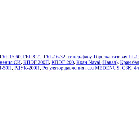
ГБГ 15 60
,
ГБГ 8 21
,
ГБГ-16-32
,
гипер-флоу
,
Горелка газовая ГГ-1
нения СИ
,
КПЭГ 200П
,
КПЭГ-200
,
Кран Naval (Навал)
,
Кран ба
П-50Н
,
РДУК-200Н
,
Регулятор давления газа MEDENUS
,
СЗК
,
Фи