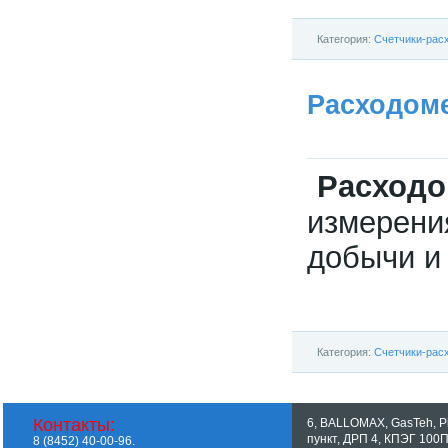
Категория:
Счетчики-рас
Расходоме
Расходо
измерени
добычи и 
Категория:
Счетчики-рас
Контакты:
6
,
BALLOMAX
,
GasTeh
,
P
пункт
,
ДРП 4
,
КПЭГ 100
8 (8452) 40-00-96.