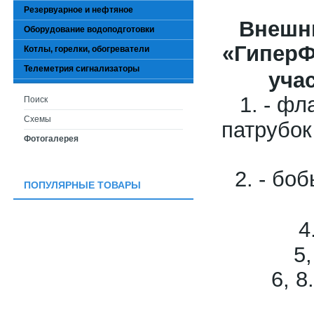
Резервуарное и нефтяное
Внешни
Оборудование водоподготовки
«ГиперФ
Котлы, горелки, обогреватели
Телеметрия сигнализаторы
уча
1.
- фл
Поиск
Схемы
патрубок
Фотогалерея
2.
- боб
ПОПУЛЯРНЫЕ ТОВАРЫ
4
5
6
, 