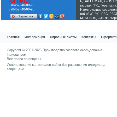
GasT
Контакты:
6
BALLOMAX
,
,
8 (8452) 40-00-96.
газовая ГГ-1
,
Горелка га
8 (8452) 40-06-95.
Изолирующие соединен
пгб-о3м2-2у1
,
РВС
,
РВС
Поделиться…
MEDENUS
,
СЗК
,
Фильтр
Показать все теги
Главная
Информация
Опросные листы
Контакты
Оформить
Copyright © 2001-2025
Производство газового оборудования
Газмашпром
Все права защищены.
Использование материалов сайта без разрешения владельца
запрещено.