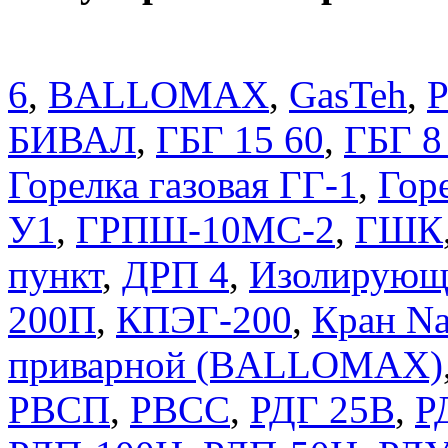
6
,
BALLOMAX
,
GasTeh
,
P
БИВАЛ
,
ГБГ 15 60
,
ГБГ 8
Горелка газовая ГГ-1
,
Горе
У1
,
ГРПШ-10МС-2
,
ГШК
пункт
,
ДРП 4
,
Изолирующ
200П
,
КПЭГ-200
,
Кран Na
приварной (BALLOMAX)
РВСП
,
РВСС
,
РДГ 25В
,
Р