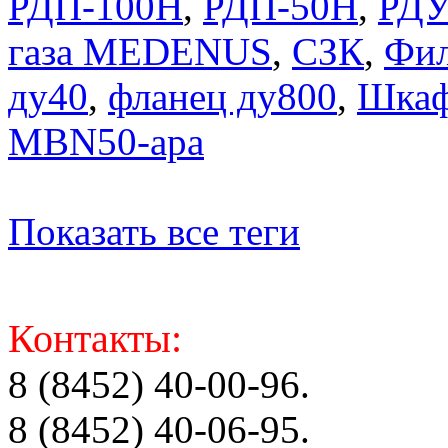
РДП-100Н
,
РДП-50Н
,
РДУ
газа MEDENUS
,
СЗК
,
Фил
ду40
,
фланец ду800
,
Шкаф
MBN50-apa
Показать все теги
Контакты:
8 (8452) 40-00-96.
8 (8452) 40-06-95.