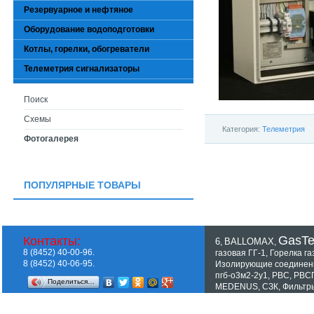
Резервуарное и нефтяное
Оборудование водоподготовки
Котлы, горелки, обогреватели
Телеметрия сигнализаторы
Поиск
Схемы
Категория:
Телеметрия
Фотогалерея
ПОПУЛЯРНЫЕ ТОВАРЫ
GasT
Контакты:
6
BALLOMAX
,
,
8 (8452) 40-00-96.
газовая ГГ-1
,
Горелка га
8 (8452) 40-06-95.
Изолирующие соединен
пгб-о3м2-2у1
,
РВС
,
РВС
Поделиться…
MEDENUS
,
СЗК
,
Фильтр
Показать все теги