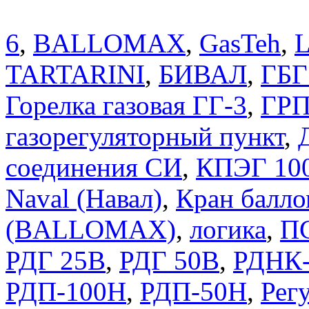
6
,
BALLOMAX
,
GasTeh
,
TARTARINI
,
БИВАЛ
,
ГБГ
Горелка газовая ГГ-3
,
ГРП
газорегуляторный пункт
,
соединения СИ
,
КПЭГ 10
Naval (Навал)
,
Кран балло
(BALLOMAX)
,
логика
,
П
РДГ 25В
,
РДГ 50В
,
РДНК-
РДП-100Н
,
РДП-50Н
,
Регу