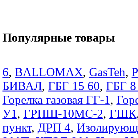
Популярные товары
6
,
BALLOMAX
,
GasTeh
,
P
БИВАЛ
,
ГБГ 15 60
,
ГБГ 8
Горелка газовая ГГ-1
,
Горе
У1
,
ГРПШ-10МС-2
,
ГШК
пункт
,
ДРП 4
,
Изолирующ