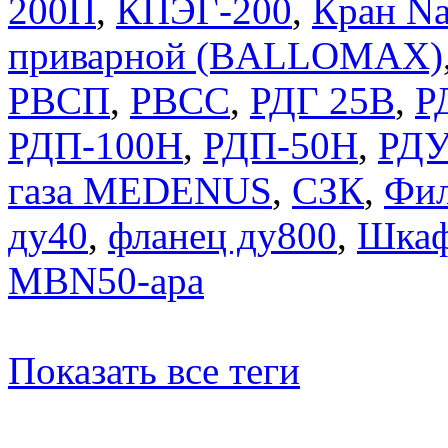
200П
,
КПЭГ-200
,
Кран Na
приварной (BALLOMAX)
РВСП
,
РВСС
,
РДГ 25В
,
Р
РДП-100Н
,
РДП-50Н
,
РДУ
газа MEDENUS
,
СЗК
,
Фил
ду40
,
фланец ду800
,
Шкаф
MBN50-apa
Показать все теги