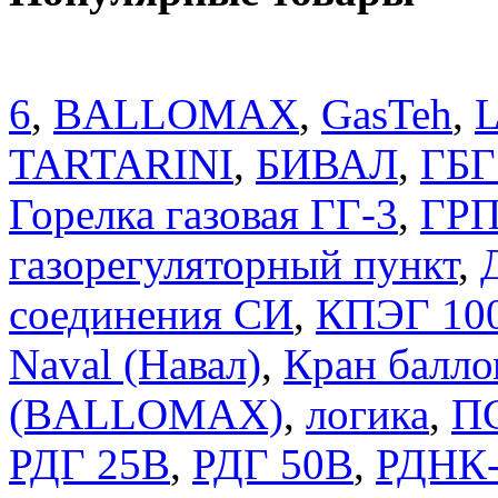
6
,
BALLOMAX
,
GasTeh
,
TARTARINI
,
БИВАЛ
,
ГБГ
Горелка газовая ГГ-3
,
ГРП
газорегуляторный пункт
,
соединения СИ
,
КПЭГ 10
Naval (Навал)
,
Кран балло
(BALLOMAX)
,
логика
,
П
РДГ 25В
,
РДГ 50В
,
РДНК-