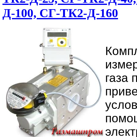
Д-100, СГ-ТК2-Д-160
Компл
изме
газа 
приве
услов
помо
элект