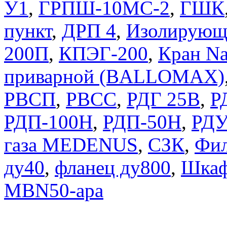
У1
,
ГРПШ-10МС-2
,
ГШК
пункт
,
ДРП 4
,
Изолирующ
200П
,
КПЭГ-200
,
Кран Na
приварной (BALLOMAX)
РВСП
,
РВСС
,
РДГ 25В
,
Р
РДП-100Н
,
РДП-50Н
,
РДУ
газа MEDENUS
,
СЗК
,
Фил
ду40
,
фланец ду800
,
Шкаф
MBN50-apa