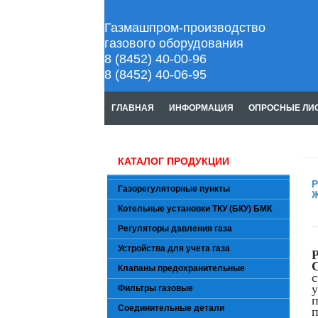
Газмашпром-производство
газового оборудования
8 (8452) 40-00-96
8 (8452) 40-06-95
ГЛАВНАЯ
ИНФОРМАЦИЯ
ОПРОСНЫЕ ЛИ
КАТАЛОГ ПРОДУКЦИИ
Р
Газорегуляторные пункты
Ж
Котельные установки ТКУ (БКУ) БМК
Регуляторы давления газа
Устройства для учета газа
Р
С
Клапаны предохранительные
с
у
Фильтры газовые
Соединительные детали
п