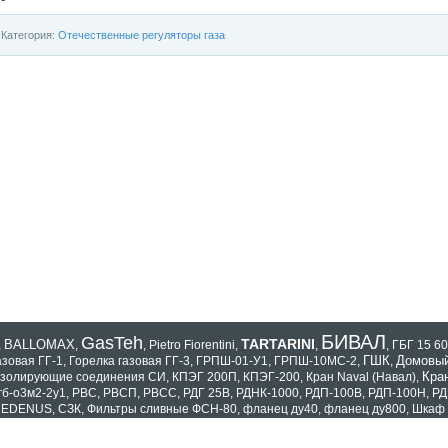
Категория:
Отечественные регуляторы газа
БИВАЛ
GasTeh
TARTARINI
BALLOMAX
,
,
,
Pietro Fiorentini
,
,
,
ГБГ 15 60
ГШК
Домовый
азовая ГГ-1
,
Горелка газовая ГГ-3
,
ГРПШ-01-У1
,
ГРПШ-10МС-2
,
,
Кра
золирующие соединения СИ
,
КПЭГ 200П
,
КПЭГ-200
,
Кран Naval (Навал)
,
гб-о3м2-2у1
,
РВС
,
РВСП
,
РВСС
,
РДГ 25В
,
РДНК-1000
,
РДП-100В
,
РДП-100Н
,
РД
EDENUS
,
СЗК
,
Фильтры сливные ФСН-80
,
фланец ду40
,
фланец ду800
,
Шкаф 
оказать все теги