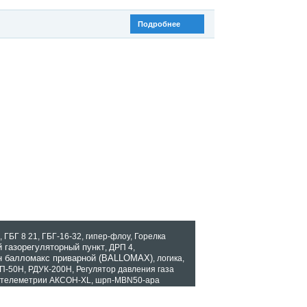
Подробнее
,
ГБГ 8 21
,
ГБГ-16-32
,
гипер-флоу
,
Горелка
 газорегуляторный пункт
,
ДРП 4
,
н балломакс приварной (BALLOMAX)
,
логика
,
П-50Н
,
РДУК-200Н
,
Регулятор давления газа
телеметрии АКСОН-XL
,
шрп-MBN50-apa