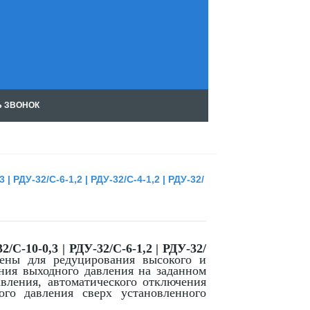
Ь ЗВОНОК
Чт
ен
ие
RS
S
 РДУ-32/С-6-1,2 | РДУ-32/С-4-1,2 | РДУ-32/
С-10-0,3 | РДУ-32/С-6-1,2 | РДУ-32/
чены для редуцирования высокого и
ания выходного давления на заданном
вления, автоматического отключения
го давления сверх установленного