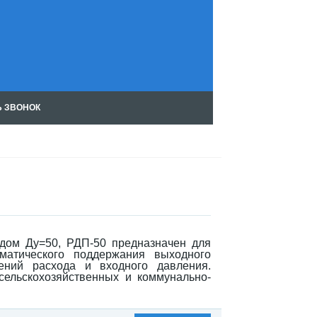
Ь ЗВОНОК
Чт
ен
ие
RS
S
дом Ду=50, РДП-50 предназначен для
матического поддержания выходного
ний расхода и входного давления.
ельскохозяйственных и коммунально-