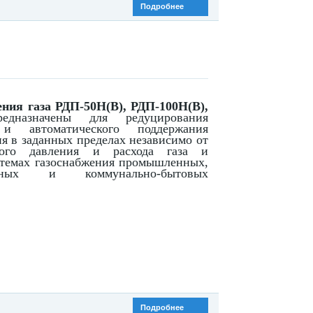
Подробнее
ния газа РДП-50Н(В), РДП-100Н(В),
дназначены для редуцирования
и автоматического поддержания
я в заданных пределах независимо от
ного давления и расхода газа и
стемах газоснабжения промышленных,
твенных и коммунально-бытовых
Подробнее