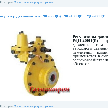
Категория:
Отечественные регуляторы газа
егулятор давления газа РДП-50Н(В), РДП-100Н(В), РДП-200Н(В)
Регуляторы давле
РДП-200Н(В)
пре
давления газа 
выходного давлени
изменения вход
применяется в си
сельскохозяйс
объектов.
Категория:
Отечественные регуляторы газа