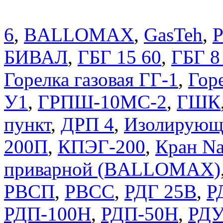
6
,
BALLOMAX
,
GasTeh
,
P
БИВАЛ
,
ГБГ 15 60
,
ГБГ 8
Горелка газовая ГГ-1
,
Горе
У1
,
ГРПШ-10МС-2
,
ГШК
пункт
,
ДРП 4
,
Изолирующ
200П
,
КПЭГ-200
,
Кран Na
приварной (BALLOMAX)
РВСП
,
РВСС
,
РДГ 25В
,
Р
РДП-100Н
,
РДП-50Н
,
РДУ