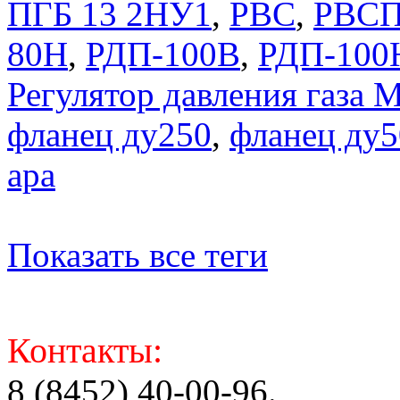
ПГБ 13 2НУ1
,
РВС
,
РВС
80Н
,
РДП-100В
,
РДП-100
Регулятор давления газ
фланец ду250
,
фланец ду5
apa
Показать все теги
Контакты:
8 (8452) 40-00-96.