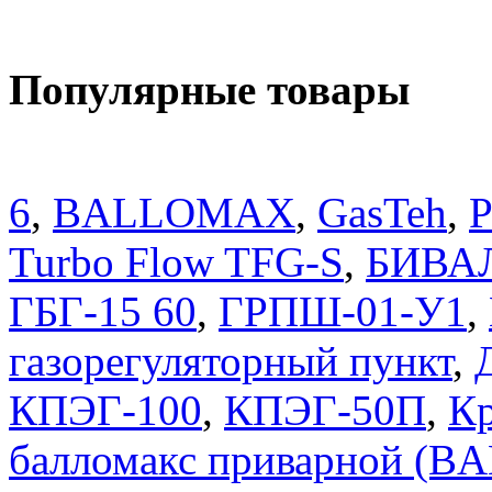
Популярные товары
6
,
BALLOMAX
,
GasTeh
,
P
Turbo Flow TFG-S
,
БИВА
ГБГ-15 60
,
ГРПШ-01-У1
,
газорегуляторный пункт
,
КПЭГ-100
,
КПЭГ-50П
,
Кр
балломакс приварной (