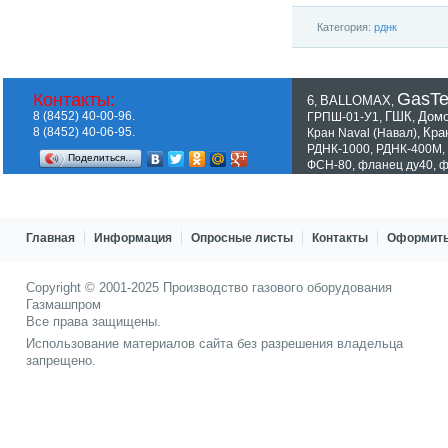
Категория:
рднк
GasT
Контакты:
6
BALLOMAX
,
,
8 (8452) 40-00-96.
ГШК
Домо
ГРПШ-01-У1
,
,
8 (8452) 40-06-95.
Кра
Кран Naval (Навал)
,
РДНК-1000
,
РДНК-400М
,
Поделиться…
ФСН-80
,
фланец ду40
,
ф
Показать все теги
Главная
Информация
Опросные листы
Контакты
Оформить
Copyright © 2001-2025
Производство газового оборудования
Газмашпром
Все права защищены.
Использование материалов сайта без разрешения владельца
запрещено.