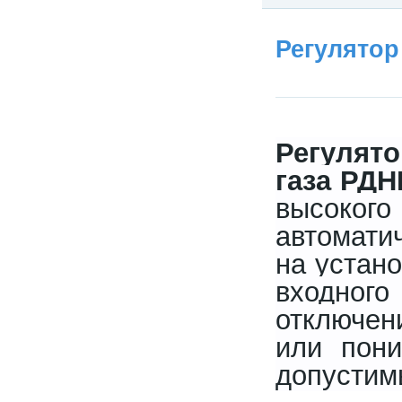
Регулятор
Рег
газа РДН
высоког
автомати
на устан
входного
отключен
или пони
допустим