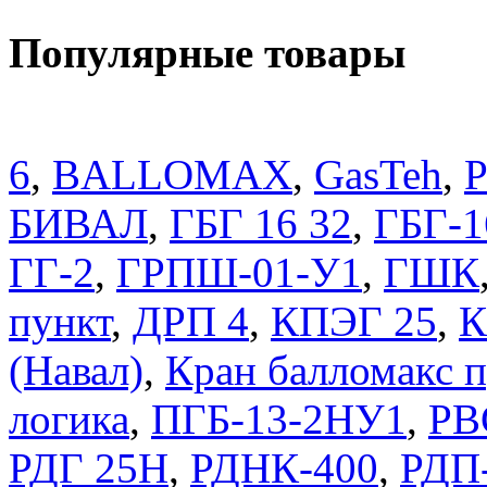
Популярные товары
6
,
BALLOMAX
,
GasTeh
,
P
БИВАЛ
,
ГБГ 16 32
,
ГБГ-1
ГГ-2
,
ГРПШ-01-У1
,
ГШК
пункт
,
ДРП 4
,
КПЭГ 25
,
К
(Навал)
,
Кран балломакс
логика
,
ПГБ-13-2НУ1
,
РВ
РДГ 25Н
,
РДНК-400
,
РДП