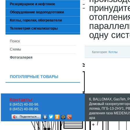
Резервуарное и нефтяное
принудит
Оборудование водоподготовки
отоплен
Котлы, горелки, обогреватели
параллел
Телеметрия сигнализаторы
одну сист
Поиск
Схемы
Категория:
Котлы
Фотогалерея
ПОПУЛЯРНЫЕ ТОВАРЫ
Контакты:
6
,
BALLOMAX
,
GasTeh
,
P
Домовый газорегулятор
8 (8452) 40-00-96.
логика
,
ПГБ-13-2НУ1
,
Р
8 (8452) 40-06-95.
давления газа MEDENU
Поделиться…
apa
Показать все теги