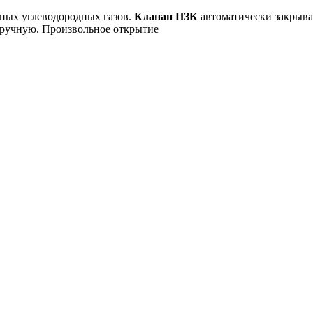
вных углеводородных газов.
Клапан ПЗК
автоматически закрыва
вручную. Произвольное открытие