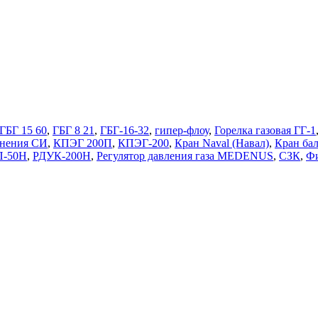
ГБГ 15 60
,
ГБГ 8 21
,
ГБГ-16-32
,
гипер-флоу
,
Горелка газовая ГГ-1
нения СИ
,
КПЭГ 200П
,
КПЭГ-200
,
Кран Naval (Навал)
,
Кран ба
П-50Н
,
РДУК-200Н
,
Регулятор давления газа MEDENUS
,
СЗК
,
Фи