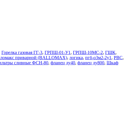
,
Горелка газовая ГГ-3
,
ГРПШ-01-У1
,
ГРПШ-10МС-2
,
ГШК
,
лломакс приварной (BALLOMAX)
,
логика
,
пгб-о3м2-2у1
,
РВС
,
льтры сливные ФСН-80
,
фланец ду40
,
фланец ду800
,
Шкаф