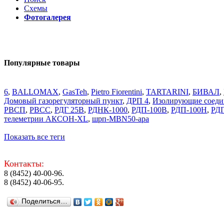
Схемы
Фотогалерея
Популярные товары
6
,
BALLOMAX
,
GasTeh
,
Pietro Fiorentini
,
TARTARINI
,
БИВАЛ
,
Домовый газорегуляторный пункт
,
ДРП 4
,
Изолирующие соеди
РВСП
,
РВСС
,
РДГ 25В
,
РДНК-1000
,
РДП-100В
,
РДП-100Н
,
РД
телеметрии АКСОН-XL
,
шрп-MBN50-apa
Показать все теги
Контакты:
8 (8452) 40-00-96.
8 (8452) 40-06-95.
Поделиться…