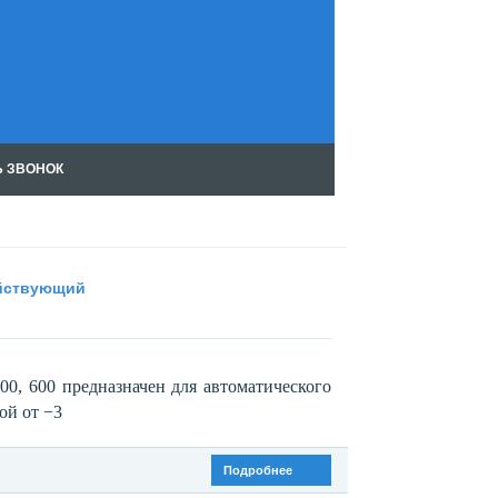
Ь ЗВОНОК
Чт
ен
ие
RS
S
ействующий
500, 600 предназначен для автоматического
ой от −3
Подробнее