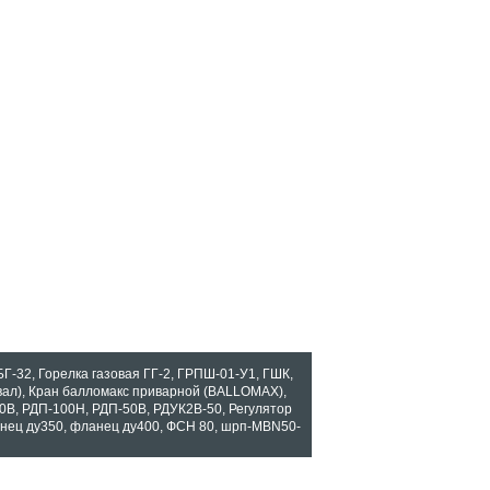
БГ-32
,
Горелка газовая ГГ-2
,
ГРПШ-01-У1
,
ГШК
,
вал)
,
Кран балломакс приварной (BALLOMAX)
,
0В
,
РДП-100Н
,
РДП-50В
,
РДУК2В-50
,
Регулятор
нец ду350
,
фланец ду400
,
ФСН 80
,
шрп-MBN50-