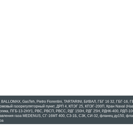
,
BALLOMAX
,
GasTeh
,
Pietro Fiorentini
,
TARTARINI
,
БИВАЛ
,
ГБГ 16 32
,
ГБГ-16
,
Г
омовый газорегуляторный пункт
,
ДРП 4
,
КПЭГ 25
,
КПЭГ-200П
,
Кран Naval (На
огика
,
ПГБ-13-2НУ1
,
РВС
,
РВСП
,
РВСС
,
РДГ 150Н
,
РДГ 25Н
,
РДНК-400
,
РДП-10
авления газа MEDENUS
,
СГ-16МТ 400
,
СЗ-1Б
,
СЗК
,
СИ-32
,
фланец ду150
,
фла
pa
оказать все теги