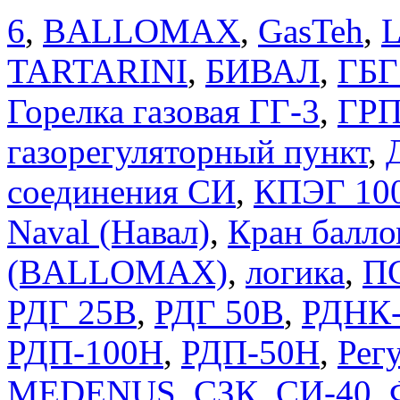
6
,
BALLOMAX
,
GasTeh
,
TARTARINI
,
БИВАЛ
,
ГБГ
Горелка газовая ГГ-3
,
ГРП
газорегуляторный пункт
,
соединения СИ
,
КПЭГ 10
Naval (Навал)
,
Кран балло
(BALLOMAX)
,
логика
,
П
РДГ 25В
,
РДГ 50В
,
РДНК-
РДП-100Н
,
РДП-50Н
,
Регу
MEDENUS
,
СЗК
,
СИ-40
,