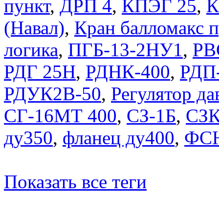
пункт
,
ДРП 4
,
КПЭГ 25
,
К
(Навал)
,
Кран балломакс
логика
,
ПГБ-13-2НУ1
,
РВ
РДГ 25Н
,
РДНК-400
,
РДП
РДУК2В-50
,
Регулятор д
СГ-16МТ 400
,
СЗ-1Б
,
СЗ
ду350
,
фланец ду400
,
ФСН
Показать все теги