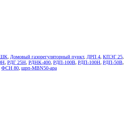
ШК
,
Домовый газорегуляторный пункт
,
ДРП 4
,
КПЭГ 25
,
0Н
,
РДГ 25Н
,
РДНК-400
,
РДП-100В
,
РДП-100Н
,
РДП-50В
,
,
ФСН 80
,
шрп-MBN50-apa