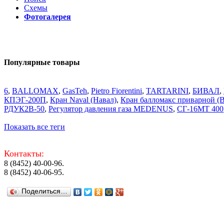
Схемы
Фотогалерея
Популярные товары
6
,
BALLOMAX
,
GasTeh
,
Pietro Fiorentini
,
TARTARINI
,
БИВАЛ
,
КПЭГ-200П
,
Кран Naval (Навал)
,
Кран балломакс приварной
РДУК2В-50
,
Регулятор давления газа MEDENUS
,
СГ-16МТ 400
Показать все теги
Контакты:
8 (8452) 40-00-96.
8 (8452) 40-06-95.
Поделиться…