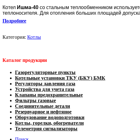
Котел
Ишма-40
со стальным теплообменником использует
теплоносителя. Для отопления больших площадей допускае
Подробнее
Категория:
Котлы
Каталог продукции
Газорегуляторные пункты
Котельные установки ТКУ (БКУ) БМК
Регуляторы давления газа
Устройства для учета газа
Клапаны предохранительные
Фильтры газовые
Соединительные детали
Резервуарное и нефтяное
Оборудование водоподготовки
Котлы, горелки, обогреватели
Телеметрия сигнализаторы
Поиск