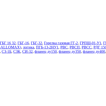
ГБГ 16 32
,
ГБГ-16
,
ГБГ-32
,
Горелка газовая ГГ-2
,
ГРПШ-01-У1
,
Г
 (BALLOMAX)
,
логика
,
ПГБ-13-2НУ1
,
РВС
,
РВСП
,
РВСС
,
РДГ 15
,
СЗ-1Б
,
СЗК
,
СИ-32
,
фланец ду150
,
фланец ду350
,
фланец ду400