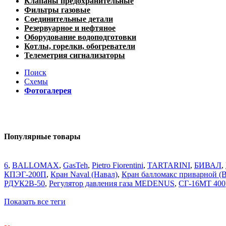
Клапаны предохранительные
Фильтры газовые
Соединительные детали
Резервуарное и нефтяное
Оборудование водоподготовки
Котлы, горелки, обогреватели
Телеметрия сигнализаторы
Поиск
Схемы
Фотогалерея
Популярные товары
6
,
BALLOMAX
,
GasTeh
,
Pietro Fiorentini
,
TARTARINI
,
БИВАЛ
,
КПЭГ-200П
,
Кран Naval (Навал)
,
Кран балломакс приварной
РДУК2В-50
,
Регулятор давления газа MEDENUS
,
СГ-16МТ 400
Показать все теги