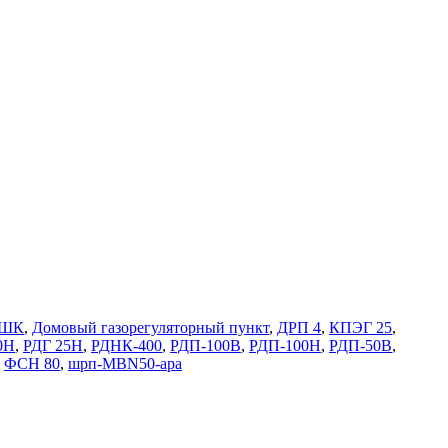
ШК
,
Домовый газорегуляторный пункт
,
ДРП 4
,
КПЭГ 25
,
0Н
,
РДГ 25Н
,
РДНК-400
,
РДП-100В
,
РДП-100Н
,
РДП-50В
,
,
ФСН 80
,
шрп-MBN50-apa