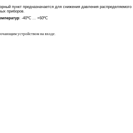
орный пункт предназначается для снижения давления распределяемого г
вых приборов.
емператур
: -40ºС ... +60ºС
лючающим устройством на входе.