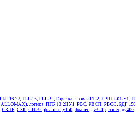
ГБГ 16 32
,
ГБГ-16
,
ГБГ-32
,
Горелка газовая ГГ-2
,
ГРПШ-01-У1
,
Г
 (BALLOMAX)
,
логика
,
ПГБ-13-2НУ1
,
РВС
,
РВСП
,
РВСС
,
РДГ 15
,
СЗ-1Б
,
СЗК
,
СИ-32
,
фланец ду150
,
фланец ду350
,
фланец ду400