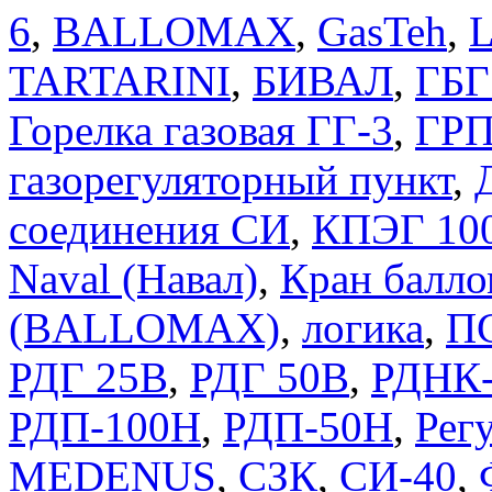
6
,
BALLOMAX
,
GasTeh
,
TARTARINI
,
БИВАЛ
,
ГБГ
Горелка газовая ГГ-3
,
ГРП
газорегуляторный пункт
,
соединения СИ
,
КПЭГ 10
Naval (Навал)
,
Кран балло
(BALLOMAX)
,
логика
,
П
РДГ 25В
,
РДГ 50В
,
РДНК-
РДП-100Н
,
РДП-50Н
,
Регу
MEDENUS
,
СЗК
,
СИ-40
,