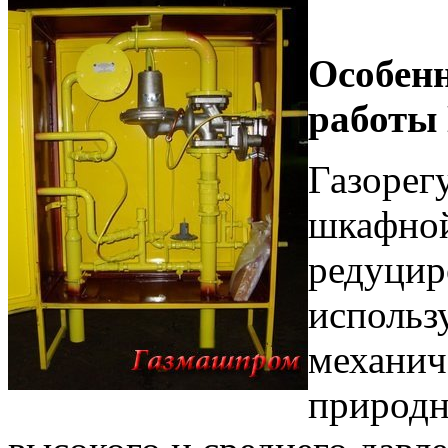
Особен
работы
Газорег
шкафно
редуцир
использ
механич
природн