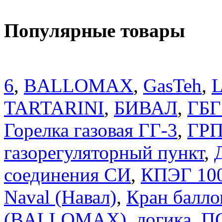
Популярные товары
6
,
BALLOMAX
,
GasTeh
,
TARTARINI
,
БИВАЛ
,
ГБГ
Горелка газовая ГГ-3
,
ГРП
газорегуляторный пункт
,
соединения СИ
,
КПЭГ 10
Naval (Навал)
,
Кран балло
(BALLOMAX)
,
логика
,
П