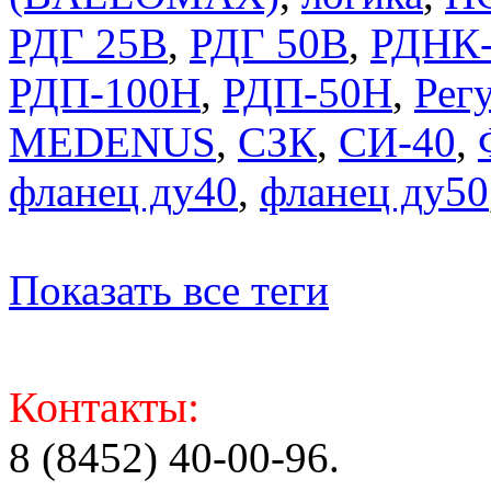
РДГ 25В
,
РДГ 50В
,
РДНК-
РДП-100Н
,
РДП-50Н
,
Регу
MEDENUS
,
СЗК
,
СИ-40
,
фланец ду40
,
фланец ду50
Показать все теги
Контакты:
8 (8452) 40-00-96.