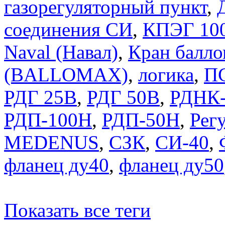
газорегуляторный пункт
,
соединения СИ
,
КПЭГ 10
Naval (Навал)
,
Кран балло
(BALLOMAX)
,
логика
,
П
РДГ 25В
,
РДГ 50В
,
РДНК-
РДП-100Н
,
РДП-50Н
,
Регу
MEDENUS
,
СЗК
,
СИ-40
,
фланец ду40
,
фланец ду50
Показать все теги