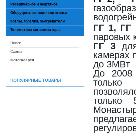
Резервуарное и нефтяное
газообр
Оборудование водоподготовки
водогрейн
Котлы, горелки, обогреватели
ГГ 1, ГГ 
Телеметрия сигнализаторы
паровых к
ГГ 3
для
Поиск
Схемы
камерах 
Фотогалерея
до 3МВт
До 2008 
только 
ПОПУЛЯРНЫЕ ТОВАРЫ
позволял
только
Монастыр
предлаг
регулиров