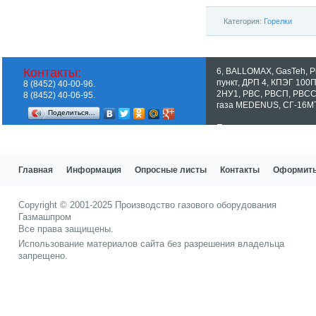
Категория:
Горелки
Контакты:
6
,
BALLOMAX
,
GasTeh
,
P
пункт
,
ДРП 4
,
КПЭГ 100
8 (8452) 40-00-96.
2НУ1
,
РВС
,
РВСП
,
РВС
8 (8452) 40-06-95.
газа MEDENUS
,
СГ-16М
Поделиться…
Показать все теги
Главная
Информация
Опросные листы
Контакты
Оформить
Copyright © 2001-2025
Производство газового оборудования
Газмашпром
Все права защищены.
Использование материалов сайта без разрешения владельца
запрещено.