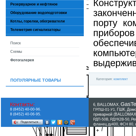
Констру
Резервуарное и нефтяное
законче
Оборудование водоподготовки
порту ко
Котлы, горелки, обогреватели
Телеметрия сигнализаторы
приборов
обеспеч
Поиск
компью
Схемы
выдержив
Фотогалерея
Категория:
комплект
ПОПУЛЯРНЫЕ ТОВАРЫ
GasT
Контакты:
6
BALLOMAX
,
,
8 (8452) 40-00-96.
ГШК
Домо
ГРПШ-01-У1
,
,
8 (8452) 40-06-95.
приварной (BALLOMAX
РДП-50В
,
РДУК2В-50
,
Ре
Поделиться…
фланец ду400
,
ФСН 80
,
Показать все теги