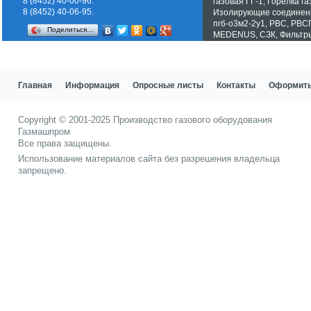
8 (8452) 40-00-96.
газовая ГГ-1
,
Горелка га
8 (8452) 40-06-95.
Изолирующие соединен
пгб-о3м2-2у1
,
РВС
,
РВС
Поделиться…
MEDENUS
,
СЗК
,
Фильтр
Показать все теги
Главная
Информация
Опросные листы
Контакты
Оформить
Copyright © 2001-2025
Производство газового оборудования
Газмашпром
Все права защищены.
Использование материалов сайта без разрешения владельца
запрещено.