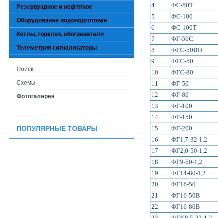
4
ФС-50Т
Резервуарное и нефтяное
5
ФС-100
Оборудование водоподготовки
6
ФС-100Т
Котлы, горелки, обогреватели
7
ФГ-50С
Телеметрия сигнализаторы
8
ФГС-50ВО
9
ФГС-50
Поиск
10
ФГС-80
Схемы
11
ФГ-50
12
ФГ-80
Фотогалерея
13
ФГ-100
14
ФГ-150
15
ФГ-200
ПОПУЛЯРНЫЕ ТОВАРЫ
16
ФГ1,7-32-1,2
17
ФГ2,0-50-1,2
18
ФГ9-50-1,2
19
ФГ14-80-1,2
20
ФГ16-50
21
ФГ16-50В
22
ФГ16-80В
23
ФГКР-5-32-1,2