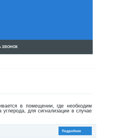
Ь ЗВОНОК
Чт
ен
ие
RS
S
ивается в помещении, где необходим
 углерода, для сигнализации в случае
Подробнее