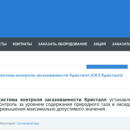
СТЫ
КОНТАКТЫ
ЗАКАЗАТЬ ОБОРУДОВАНИЕ
АКЦИЯ
ЗАКАЗАТ
Газмашпром
истема контроля загазованности Кристалл (СКЗ Кристалл)
Система контроля загазованности Кристалл
устанавл
онтроль за уровнем содержания природного газа и оксида
ревышения максимально допустимого значения.
Категория:
Сигнализаторы