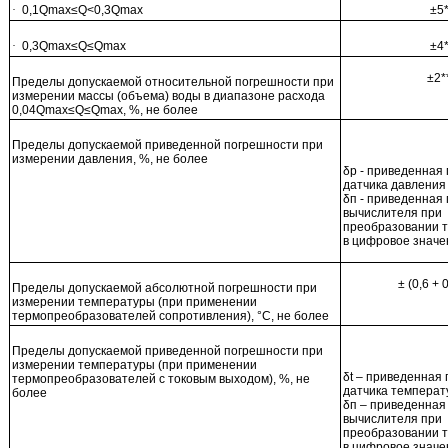
·
0,1Qmax≤Q<0,3Qmax
±5*
·
0,3Qmax≤Q≤Qmax
±4*
±2*
Пределы допускаемой относительной погрешности при
измерении массы (объема) воды в диапазоне расхода
0,04Qmax≤Q≤Qmax, %, не более
Пределы допускаемой приведенной погрешности при
измерении давления, %, не более
δр - приведенная
датчика давления
δп - приведенная
вычислителя при
преобразовании т
в цифровое значе
± (0,6 + 0
Пределы допускаемой абсолютной погрешности при
измерении температуры (при применении
термопреобразователей сопротивления), °С, не более
Пределы допускаемой приведенной погрешности при
измерении температуры (при применении
δt – приведенная
термопреобразователей с токовым выходом), %, не
датчика темпера
более
δп – приведенная
вычислителя при
преобразовании т
в цифровое значе