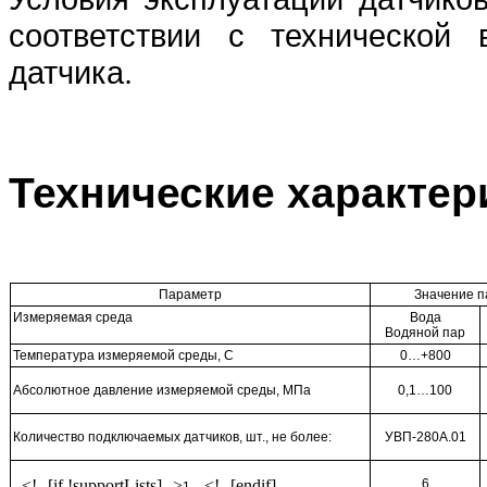
соответствии с технической
датчика.
Технические характер
Параметр
Значение 
Измеряемая среда
Вода
Водяной пар
Температура измеряемой среды, С
0…+800
Абсолютное давление измеряемой среды, МПа
0,1…100
Количество подключаемых датчиков, шт., не более:
УВП-280А.01
<!--[if !supportLists]-->
<!--[endif]--
6