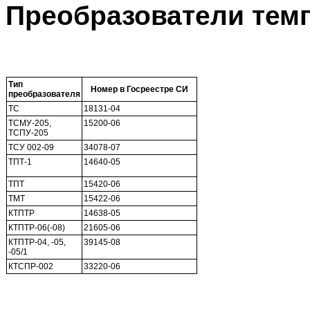
Преобразователи тем
Тип
Номер в Госреестре СИ
преобразователя
ТС
18131-04
ТСМУ-205,
15200-06
ТСПУ-205
ТСУ 002-09
34078-07
ТПТ-1
14640-05
ТПТ
15420-06
ТМТ
15422-06
КТПТР
14638-05
КТПТР-06(-08)
21605-06
КТПТР-04, -05,
39145-08
-05/1
КТСПР-002
33220-06