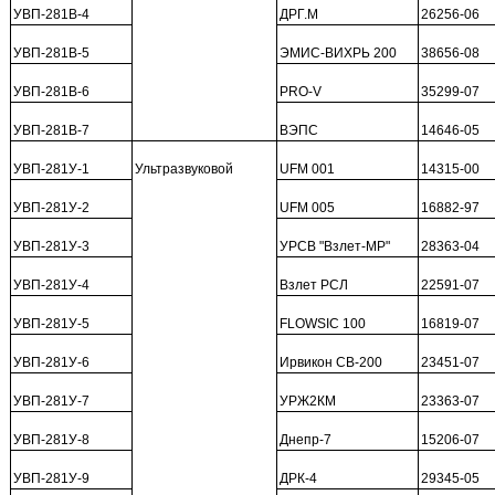
УВП-281В-4
ДРГ.М
26256-06
УВП-281В-5
ЭМИС-ВИХРЬ 200
38656-08
УВП-281В-6
PRO-V
35299-07
УВП-281В-7
ВЭПС
14646-05
УВП-281У-1
Ультразвуковой
UFM 001
14315-00
УВП-281У-2
UFM 005
16882-97
УВП-281У-3
УРСВ "Взлет-МР"
28363-04
УВП-281У-4
Взлет РСЛ
22591-07
УВП-281У-5
FLOWSIC 100
16819-07
УВП-281У-6
Ирвикон СВ-200
23451-07
УВП-281У-7
УРЖ2КМ
23363-07
УВП-281У-8
Днепр-7
15206-07
УВП-281У-9
ДРК-4
29345-05