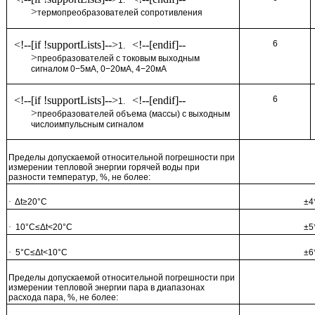
1.
>
термопреобразователей сопротивления
<!--[if !supportLists]-->
<!--[endif]--
6
1.
>
преобразователей с токовым выходным
сигналом 0−5мА, 0−20мА, 4−20мА
<!--[if !supportLists]-->
<!--[endif]--
6
1.
>
преобразователей объема (массы) с выходным
числоимпульсным сигналом
Пределы допускаемой относительной погрешности при
измерении тепловой энергии горячей воды при
разности температур, %, не более:
·
Δt≥20°С
±4
·
10°С≤Δt<20°С
±5
·
5°С≤Δt<10°С
±6
Пределы допускаемой относительной погрешности при
измерении тепловой энергии пара в диапазонах
расхода пара, %, не более: