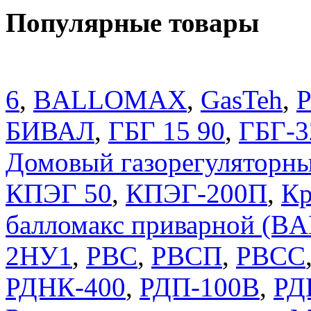
Популярные товары
6
,
BALLOMAX
,
GasTeh
,
P
БИВАЛ
,
ГБГ 15 90
,
ГБГ-3
Домовый газорегуляторны
КПЭГ 50
,
КПЭГ-200П
,
Кр
балломакс приварной (
2НУ1
,
РВС
,
РВСП
,
РВСС
РДНК-400
,
РДП-100В
,
РД