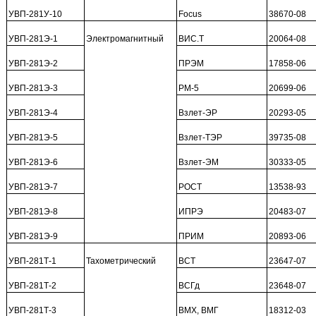
УВП-281У-10
Focus
38670-08
УВП-281Э-1
Электромагнитный
ВИС.Т
20064-08
УВП-281Э-2
ПРЭМ
17858-06
УВП-281Э-3
РМ-5
20699-06
УВП-281Э-4
Взлет-ЭР
20293-05
УВП-281Э-5
Взлет-ТЭР
39735-08
УВП-281Э-6
Взлет-ЭМ
30333-05
УВП-281Э-7
РОСТ
13538-93
УВП-281Э-8
ИПРЭ
20483-07
УВП-281Э-9
ПРИМ
20893-06
УВП-281Т-1
Тахометрический
ВСТ
23647-07
УВП-281Т-2
ВСГд
23648-07
УВП-281Т-3
ВМХ, ВМГ
18312-03