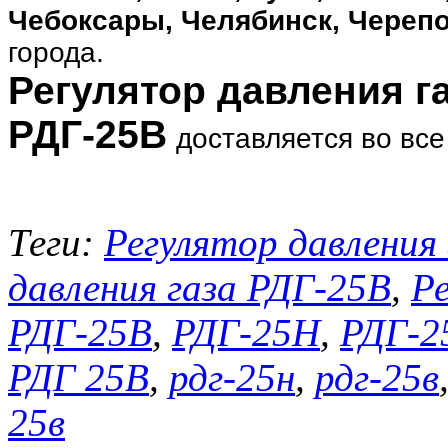
Чебоксары, Челябинск, Черепо
города.
Регулятор давления га
РДГ-25В
доставляется во вс
Теги:
Регулятор давления
давления газа РДГ-25В
,
Р
РДГ-25В
,
РДГ-25Н
,
РДГ-2
РДГ 25В
,
рдг-25н
,
рдг-25в
25в