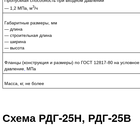
Пропускная способность при входном давлении
3
— 1,2 МПа, м
/ч
Габаритные размеры, мм
— длина
— строительная длина
— ширина
— высота
Фланцы (конструкция и размеры) по ГОСТ 12817-80 на условное
давление
,
МПа
Масса, кг, не более
Схема
РДГ-25Н, РДГ-25В