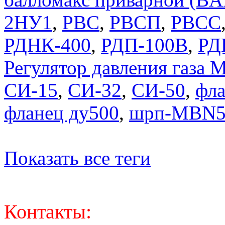
2НУ1
,
РВС
,
РВСП
,
РВСС
РДНК-400
,
РДП-100В
,
РД
Регулятор давления газ
СИ-15
,
СИ-32
,
СИ-50
,
фла
фланец ду500
,
шрп-MBN5
Показать все теги
Контакты: