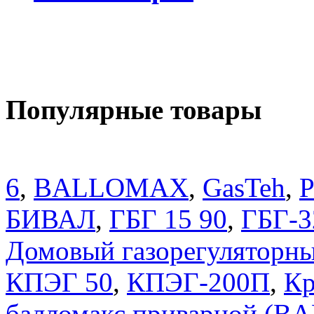
Популярные товары
6
,
BALLOMAX
,
GasTeh
,
P
БИВАЛ
,
ГБГ 15 90
,
ГБГ-3
Домовый газорегуляторны
КПЭГ 50
,
КПЭГ-200П
,
Кр
балломакс приварной (