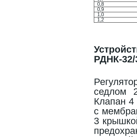
0,8
0,9
1,0
1,2
Устрой
РДНК-32/
Регулято
седлом 
Клапан 4
с мембра
3 крышко
предохра