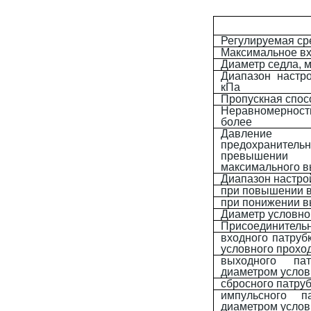
Регулируемая ср
Максимальное вх
Диаметр седла, 
Диапазон настр
кПа
Пропускная спосо
Неравномерност
более
Давление
предохранитель
превышени
максимального в
Диапазон настро
при повышении 
при понижении в
Диаметр условно
Присоединитель
входного патруб
условного прохо
выходного п
диаметром услов
сбросного патруб
импульсного 
диаметром услов