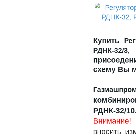
Купить
Ре
РДНК-32/3
присоеден
схему Вы 
Газмашпр
комбинир
РДНК-32/10
Внимание!
вносить из