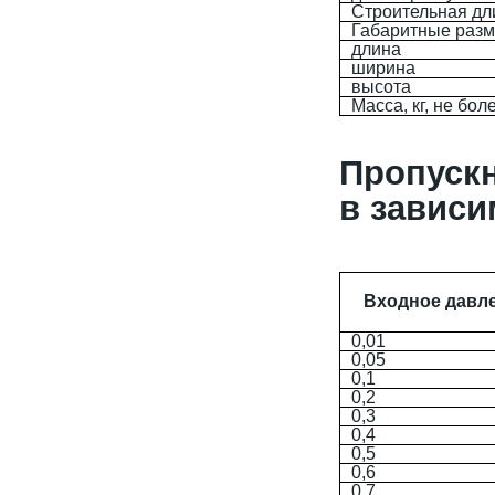
Строительная дл
Габаритные разм
длина
ширина
высота
Масса, кг, не бол
Пропус
в зависи
Входное давле
0,01
0,05
0,1
0,2
0,3
0,4
0,5
0,6
0,7