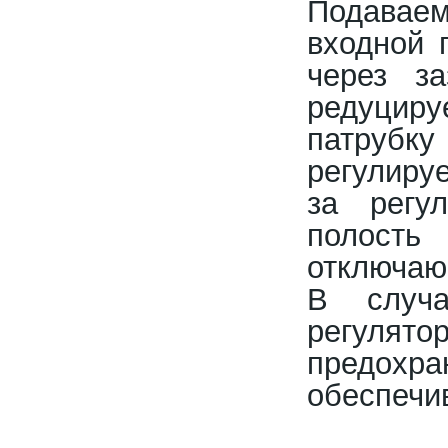
Подавае
входной 
через з
редуциру
патрубк
регулиру
за регу
полость
отключаю
В случ
регуля
предох
обеспечив