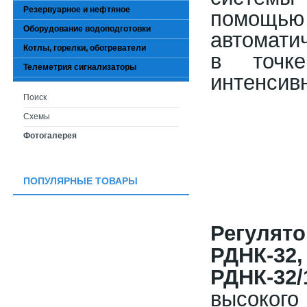
Резервуарное и нефтяное
помощью 
Оборудование водоподготовки
автомати
Котлы, горелки, обогреватели
в точк
Телеметрия сигнализаторы
интенсивн
Поиск
Схемы
Фотогалерея
ПОПУЛЯРНЫЕ ТОВАРЫ
Регулят
РДНК-
РДНК-32/
высоког