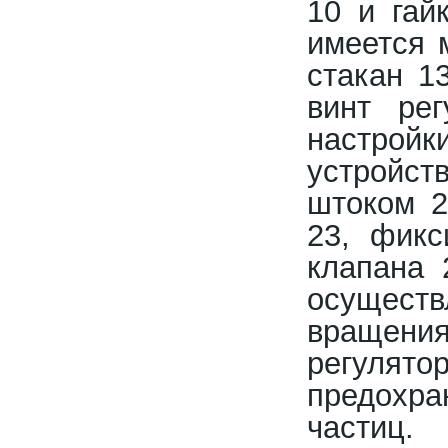
10 и гай
имеется 
стакан 1
винт рег
настрой
устройс
штоком 2
23, фикс
клапана 
осущест
вращени
регуля
предохр
частиц.