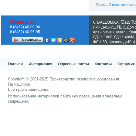
Раздел:
Отечественные р
GasT
Контакты:
6
BALLOMAX
,
,
8 (8452) 40-00-96.
ГШК
Домо
ГРПШ-01-У1
,
,
8 (8452) 40-06-95.
Кра
Кран Naval (Навал)
,
РДНК-1000
,
РДНК-400М
,
Поделиться…
ФСН-80
,
фланец ду40
,
ф
Показать все теги
Главная
Информация
Опросные листы
Контакты
Оформить
Copyright © 2001-2025
Производство газового оборудования
Газмашпром
Все права защищены.
Использование материалов сайта без разрешения владельца
запрещено.