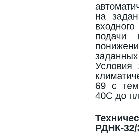
автомати
на задан
входного
подачи 
понижени
заданных
Условия 
климатич
69 с тем
40С до п
Техни
РДНК-32/