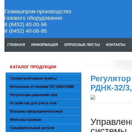
Газмашпром-производство
газового оборудования
8 (8452) 40-00-96
8 (8452) 40-06-95
ГЛАВНАЯ
ИНФОРМАЦИЯ
ОПРОСНЫЕ ЛИСТЫ
КОНТАКТЫ
КАТАЛОГ ПРОДУКЦИИ
Регулято
Газорегуляторные пункты
РДНК-32/3,
Котельные установки ТКУ (БКУ) БМК
Регуляторы давления газа
Устройства для учета газа
Клапаны предохранительные
Управле
Фильтры газовые
Соединительные детали
системы