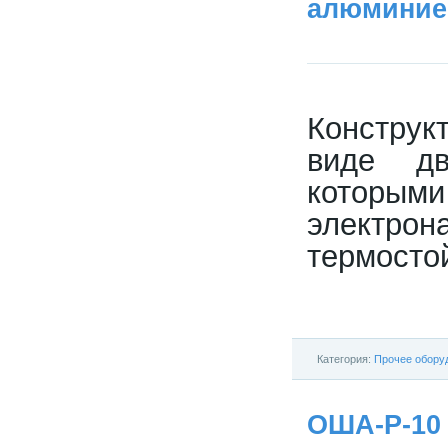
алюминиев
Конструк
виде дв
которым
электро
термосто
Категория:
Прочее обору
ОША-Р-10