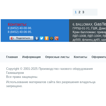
1
2
3
Наз
Впе
Нав
ад
ред
ерх
GasT
Контакты:
6
BALLOMAX
,
,
8 (8452) 40-00-96.
ГШК
Домо
ГРПШ-01-У1
,
,
8 (8452) 40-06-95.
Кран балломакс прив
РДП-100В
,
РДП-100Н
,
Р
Поделиться…
ду500
,
фланец ду65
,
шр
Показать все теги
Главная
Информация
Опросные листы
Контакты
Оформить
Copyright © 2001-2025
Производство газового оборудования
Газмашпром
Все права защищены.
Использование материалов сайта без разрешения владельца
запрещено.