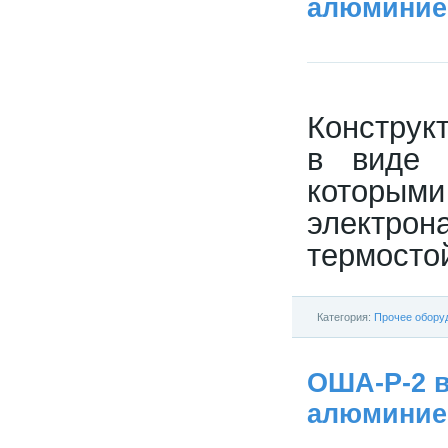
алюминиев
Конструк
в виде 
которым
электро
термосто
Категория:
Прочее обору
ОША-Р-2 
алюминиев