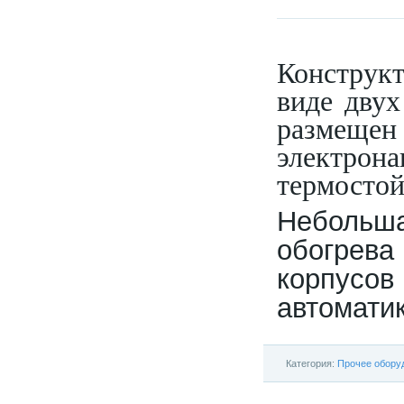
Конструк
виде дву
разме
электро
термостой
Небольш
обогрева
корпусо
автоматик
Категория:
Прочее обору