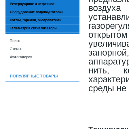
Резервуарное и нефтяное
воздуха
Оборудование водоподготовки
устанавл
Котлы, горелки, обогреватели
газорегу
Телеметрия сигнализаторы
открытом
увелич
Поиск
Схемы
запорной
Фотогалерея
аппарату
нить, к
ПОПУЛЯРНЫЕ ТОВАРЫ
характе
среды не 