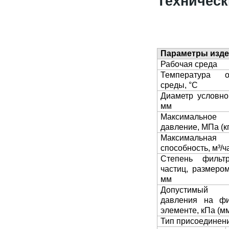
Техническ
Параметры изд
Рабочая среда
Температура о
среды, °С
Диаметр условно
мм
Максимальное
давление, МПа (кг
Максимальная 
способность, м³/ч
Степень фильт
частиц, размеро
мм
Допустимый
давления на ф
элементе, кПа (мм
Тип присоединен