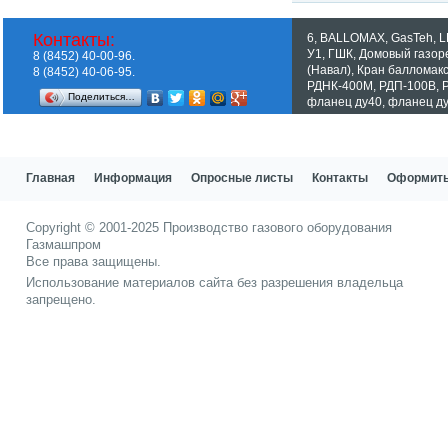
Контакты:
6
,
BALLOMAX
,
GasTeh
,
L
У1
,
ГШК
,
Домовый газор
8 (8452) 40-00-96.
(Навал)
,
Кран балломак
8 (8452) 40-06-95.
РДНК-400М
,
РДП-100В
,
Поделиться…
фланец ду40
,
фланец д
Показать все теги
Главная
Информация
Опросные листы
Контакты
Оформить
Copyright © 2001-2025
Производство газового оборудования
Газмашпром
Все права защищены.
Использование материалов сайта без разрешения владельца
запрещено.