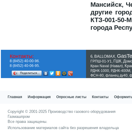
Мансийск, Ч
другие город
КТЗ-001-5
города
Респу
GasT
Контакты:
6
BALLOMAX
,
,
8 (8452) 40-00-96.
ГШК
Домо
ГРПШ-01-У1
,
,
8 (8452) 40-06-95.
Кра
Кран Naval (Навал)
,
РДНК-1000
,
РДНК-400М
,
Поделиться…
ФСН-80
,
фланец ду40
,
ф
Показать все теги
Главная
Информация
Опросные листы
Контакты
Оформить
Copyright © 2001-2025
Производство газового оборудования
Газмашпром
Все права защищены.
Использование материалов сайта без разрешения владельца