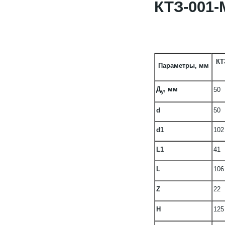
КТЗ-001
КТ
Параметры, мм
Д
, мм
50
у
d
50
d1
102
L1
41
L
106
Z
22
H
125