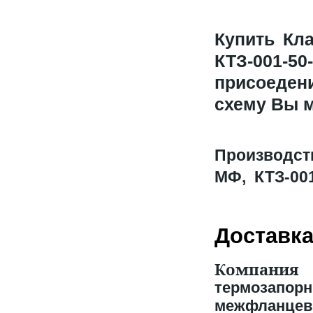
Купить
Кла
КТЗ-001
присоеден
схему Вы 
Производс
МФ, КТЗ-00
Доставк
Компания
термозапо
межфланце