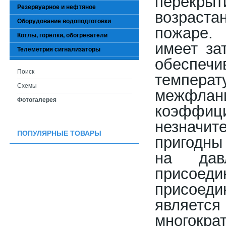
перекрыт
Резервуарное и нефтяное
возраст
Оборудование водоподготовки
пожаре.
Котлы, горелки, обогреватели
имеет за
Телеметрия сигнализаторы
обеспеч
Поиск
темпера
Схемы
межфлан
Фотогалерея
коэффи
незначит
ПОПУЛЯРНЫЕ ТОВАРЫ
пригодны
на дав
присоед
присоед
является
многокр