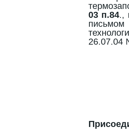
термозап
03 п.84
.,
письм
технолог
26.07.04 
Присоед