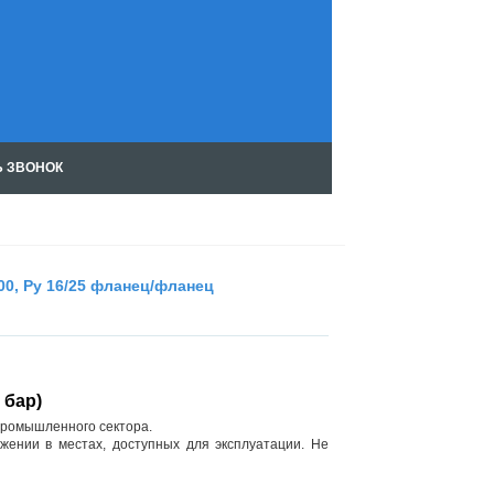
Ь ЗВОНОК
Чт
ен
ие
RS
S
00, Ру 16/25 фланец/фланец
 бар)
промышленного сектора.
жении в местах, доступных для эксплуатации. Не