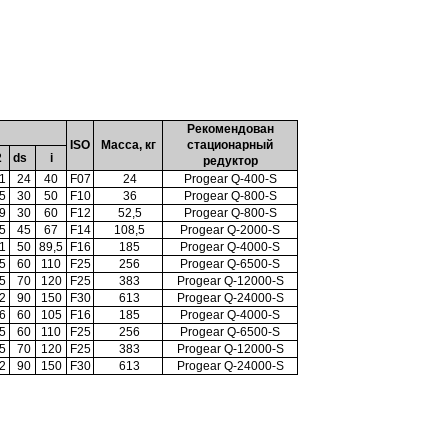
Рекомендован
ISO
Масса, кг
стационарный
2
ds
i
редуктор
1
24
40
F07
24
Progear Q-400-S
5
30
50
F10
36
Progear Q-800-S
9
30
60
F12
52,5
Progear Q-800-S
5
45
67
F14
108,5
Progear Q-2000-S
1
50
89,5
F16
185
Progear Q-4000-S
5
60
110
F25
256
Progear Q-6500-S
5
70
120
F25
383
Progear Q-12000-S
2
90
150
F30
613
Progear Q-24000-S
6
60
105
F16
185
Progear Q-4000-S
5
60
110
F25
256
Progear Q-6500-S
5
70
120
F25
383
Progear Q-12000-S
2
90
150
F30
613
Progear Q-24000-S