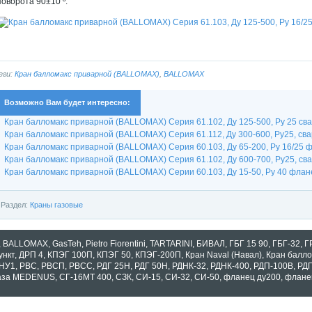
поворота 90±10 º.
еги:
Кран балломакс приварной (BALLOMAX)
,
BALLOMAX
Возможно Вам будет интересно:
Кран балломакс приварной (BALLOMAX) Серия 61.102, Ду 125-500, Ру 25 сварк
Кран балломакс приварной (BALLOMAX) Серия 61.112, Ду 300-600, Ру25, сварк
Кран балломакс приварной (BALLOMAX) Серия 60.103, Ду 65-200, Ру 16/25 фл
Кран балломакс приварной (BALLOMAX) Серия 61.102, Ду 600-700, Ру25, сварк
Кран балломакс приварной (BALLOMAX) Серии 60.103, Ду 15-50, Ру 40 флане
Раздел:
Краны газовые
,
BALLOMAX
,
GasTeh
,
Pietro Fiorentini
,
TARTARINI
,
БИВАЛ
,
ГБГ 15 90
,
ГБГ-32
,
Г
ункт
,
ДРП 4
,
КПЭГ 100П
,
КПЭГ 50
,
КПЭГ-200П
,
Кран Naval (Навал)
,
Кран балл
НУ1
,
РВС
,
РВСП
,
РВСС
,
РДГ 25Н
,
РДГ 50Н
,
РДНК-32
,
РДНК-400
,
РДП-100В
,
РД
аза MEDENUS
,
СГ-16МТ 400
,
СЗК
,
СИ-15
,
СИ-32
,
СИ-50
,
фланец ду200
,
флане
оказать все теги