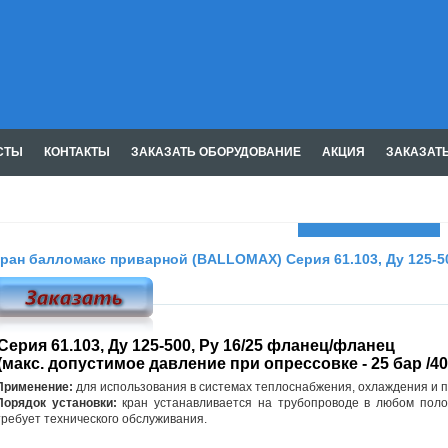
СТЫ
КОНТАКТЫ
ЗАКАЗАТЬ ОБОРУДОВАНИЕ
АКЦИЯ
ЗАКАЗАТ
Газмашпром
ран балломакс приварной (BALLOMAX) Серия 61.103, Ду 125-5
Серия 61.103, Ду 125-500, Ру 16/25 фланец/фланец
(макс. допустимое давление при опрессовке - 25 бар /40
Применение:
для использования в системах теплоснабжения, охлаждения и 
Порядок установки:
кран устанавливается на трубопроводе в любом поло
требует технического обслуживания.