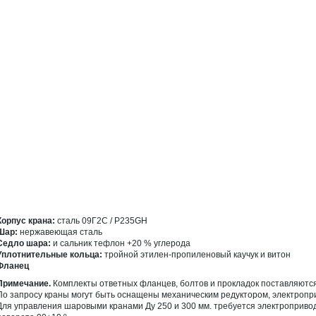
Корпус крана:
сталь 09Г2С / P235GH
Шар:
нержавеющая сталь
Седло шара:
и сальник тефлон +20 % углерода
Уплотнительные кольца:
тройной этилен-пропиленовый каучук и витон
Фланец
Примечание.
Комплекты ответных фланцев, болтов и прокладок поставляются 
По запросу краны могут быть оснащены механическим редуктором, электроп
Для управления шаровыми кранами Ду 250 и 300 мм. требуется электропривод