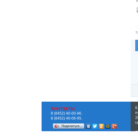
Т
Контакты:
6
п
8 (8452) 40-00-96.
2
8 (8452) 40-06-95.
г
Поделиться…
П