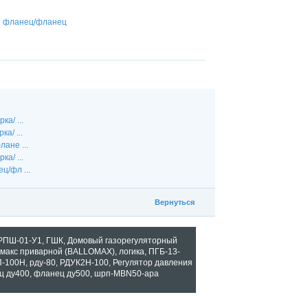
а/ ...
а/ ...
ане ...
а/ ...
ц/фл ...
Вернуться
РПШ-01-У1
,
ГШК
,
Домовый газорегуляторный
омакс приварной (BALLOMAX)
,
логика
,
ПГБ-13-
П-100Н
,
рду-80
,
РДУК2Н-100
,
Регулятор давления
ц ду400
,
фланец ду500
,
шрп-MBN50-apa