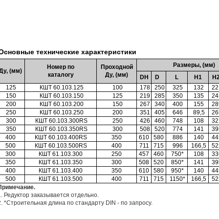
Основные технические характеристики
Размеры, (мм)
Номер по
Проходной
Ду, (мм)
каталогу
Ду, (мм)
DH
D
L
H1
H
125
КШТ 60.103.125
100
178
250
325
132
22
150
КШТ 60.103.150
125
219
285
350
135
24
200
КШТ 60.103.200
150
267
340
400
155
28
250
КШТ 60.103.250
200
351
405
646
89,5
26
300
КШТ 60.103.300RS
250
426
460
748
108
32
350
КШТ 60.103.350RS
300
508
520
774
141
39
400
КШТ 60.103.400RS
350
610
580
886
140
44
500
КШТ 60.103.500RS
400
711
715
996
166,5
52
300
КШТ 61.103.300
250
457
460
750*
108
33
350
КШТ 61.103.350
300
508
520
850*
141
39
400
КШТ 61.103.400
350
610
580
950*
140
44
500
КШТ 61.103.500
400
711
715
1150*
166,5
52
Примечание.
1. Редуктор заказывается отдельно.
2. *Cтроительная длина по стандарту DIN - по запросу.