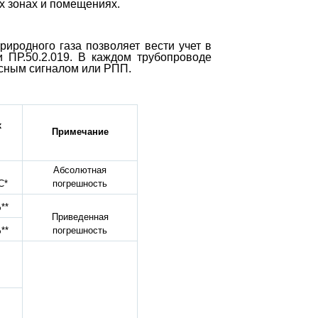
х зонах и помещениях.
иродного газа позволяет вести учет в
 ПР.50.2.019. В каждом трубопроводе
ьсным сигналом или РПП.
х
Примечание
Абсолютная
С*
погрешность
**
Приведенная
**
погрешность