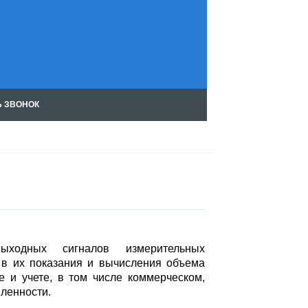
Ь ЗВОНОК
Чт
ен
ие
RS
S
ыходных сигналов измерительных
 в их показания и вычисления объема
е и учете, в том числе коммерческом,
ленности.