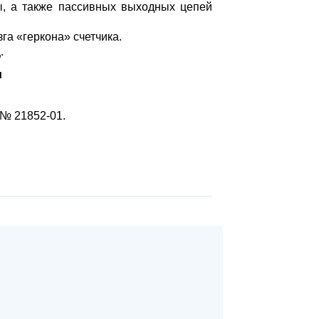
ы, а также пассивных выходных цепей
а «геркона» счетчика.
.
и
 № 21852-01.