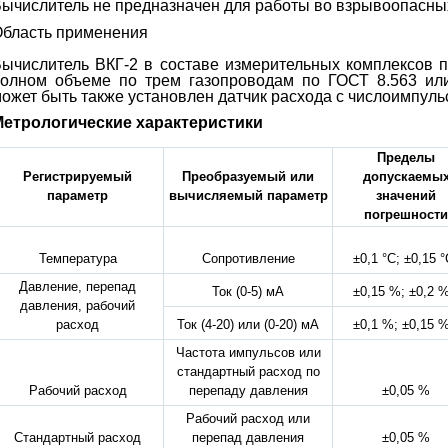
ычислитель не предназначен для работы во взрывоопасны
бласть применения
ычислитель ВКГ-2 в составе измерительных комплексов пр
олном объеме по трем газопроводам по ГОСТ 8.563 или
ожет быть также установлен датчик расхода с числоимпул
Метрологические характеристики
Пределы
Регистрируемый
Преобразуемый или
допускаемы
параметр
вычисляемый параметр
значений
погрешности
Температура
Сопротивление
±0,1 °С; ±0,15 °
Давление, перепад
Ток (0-5) мА
±0,15 %; ±0,2 %
давления, рабочий
расход
Ток (4-20) или (0-20) мА
±0,1 %; ±0,15 %
Частота импульсов или
стандартный расход по
Рабочий расход
перепаду давления
±0,05 %
Рабочий расход или
Стандартный расход
перепад давления
±0,05 %