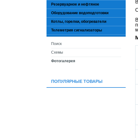
В
Резервуарное и нефтяное
О
Оборудование водоподготовки
В
Котлы, горелки, обогреватели
п
м
Телеметрия сигнализаторы
Поиск
Схемы
Фотогалерея
ПОПУЛЯРНЫЕ ТОВАРЫ