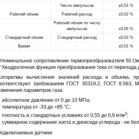
Число импульсов
±0,01 %
Рабочий объем
Рабочий расход
±0,02 %
Рабочий объем по числу
импульсов
±0,05 %
Стандартный объем
Стандартный расход
±0,02 %
Время
-
±0,01 %
 Номинальное сопротивление термопреобразователя 50 Ом
* Квадратичная функция преобразования тока от перепада 
Алгоритмы вычисления значений расхода и объема, пр
оответствуют требованиям ГОСТ 30319.2, ГОСТ 8.563, 
зменения параметров газа:
абсолютное давление от 0 до 10 МПа;
температура от -33 до +85 °С;
3
плотность в стандартных условиях от 0,55 до 0,9 кг/м
;
суммарное содержание азота и диоксида углерода - не бол
одключаемые датчики