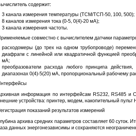
ычислитель содержит:
3 канала измерения температуры (ТСМ/ТСП-50, 100, 500);
8 каналов измерения тока (0-5, 0(4)-20 мА);
3 канала измерения частоты.
рименяемые совместно с вычислителем датчики параметро
расходомеры (до трех на одном трубопроводе) перемен
диафрагм с линейной или квадратичной функцией преобра
мА;
преобразователи расхода любого принципа действия,
диапазонах 0(4)-5(20) мА, пропорциональный рабочему ра
Интерфейсы
рхивная информация по интерфейсам RS232, RS485 и Ce
нешние устройства: принтер, модем, накопительный пульт 
егистрация показаний результатов измерений
лубина архива средних параметров составляет 60 суток. И
аза данных энергонезависимы и сохраняются неограничен