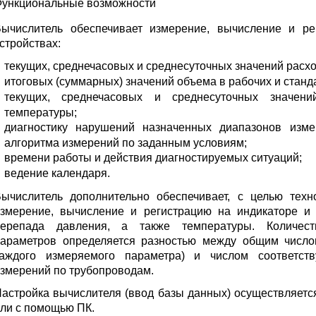
ункциональные возможности
ычислитель обеспечивает измерение, вычисление и р
стройствах:
текущих, среднечасовых и среднесуточных значений расхо
итоговых (суммарных) значений объема в рабочих и станд
текущих, среднечасовых и среднесуточных значен
температуры;
диагностику нарушений назначенных диапазонов изм
алгоритма измерений по заданным условиям;
времени работы и действия диагностируемых ситуаций;
ведение календаря.
ычислитель дополнительно обеспечивает, с целью техно
змерение, вычисление и регистрацию на индикаторе и 
перепада давления, а также температуры. Количест
араметров определяется разностью между общим число
каждого измеряемого параметра) и числом соответст
змерений по трубопроводам.
астройка вычислителя (ввод базы данных) осуществляетс
ли с помощью ПК.