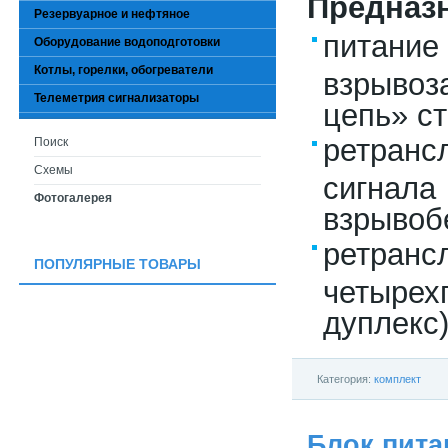
Предназ
Резервуарное и нефтяное
питание
Оборудование водоподготовки
Котлы, горелки, обогреватели
взрывоз
Телеметрия сигнализаторы
цепь» с
ретран
Поиск
Схемы
сигнала
Фотогалерея
взрывоб
ретр
ПОПУЛЯРНЫЕ ТОВАРЫ
четырех
дуплекс
Категория:
комплект
Блок пита