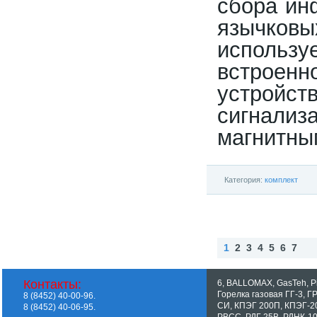
сбора ин
язычко
использу
встроенн
устройст
сигнали
магнитны
Категория:
комплект
1
2
3
4
5
6
7
Наз
ад
Контакты:
6
,
BALLOMAX
,
GasTeh
,
P
Горелка газовая ГГ-3
,
Г
8 (8452) 40-00-96.
СИ
,
КПЭГ 200П
,
КПЭГ-2
8 (8452) 40-06-95.
РВСС
,
РДГ 25В
,
РДНК-1