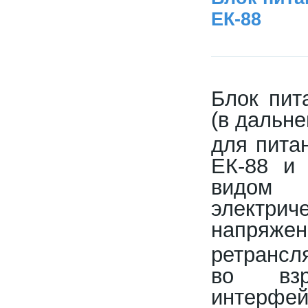
ЕК-88
Блок пит
(в дальне
для пита
ЕК-88 и 
видом 
электр
напряжен
ретрансл
во взр
интерфей