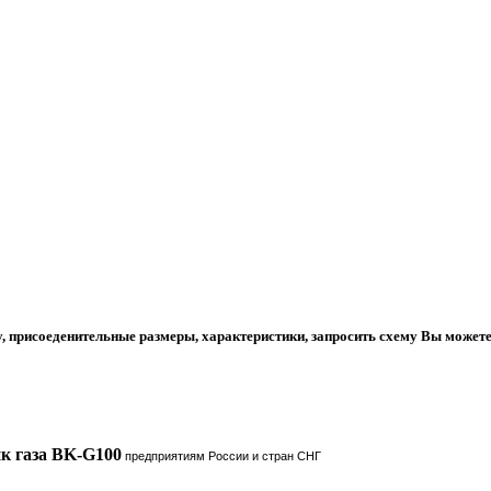
у, присоеденительные размеры, характеристики, запросить схему Вы может
к газа BK-G
100
предприятиям России и стран СНГ