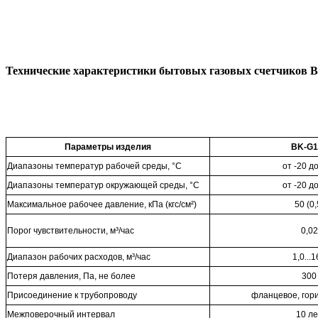
Технические характеристики бытовых газовых счетчиков
В
Параметры изделия
BK-G1
Диапазоны температур рабочей среды, °С
от -20 д
Диапазоны температур окружающей среды, °С
от -20 д
Максимальное рабочее давление, кПа (кгс/см²)
50 (0,
Порог чувствительности, м³/час
0,02
Диапазон рабочих расходов, м³/час
1,0...
Потеря давления, Па, не более
300
Присоединение к трубопроводу
фланцевое, гор
Межповерочный интервал
10 ле