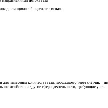
м направлениями потока газа
для дистанционной передачи сигнала
 для измерения количества газа, прошедшего через счётчик – п
ика – коммунальное хозяйство и другие сферы де