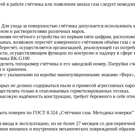
й в работе счётчика или появления запаха газа следует немедле
а. Для ухода за поверхностью счётчика допускается использоват
ином и растворителями различных марок.
азаниям отсчётного устройства по первым пяти цифрам, располож
льных, возможен пересчёт измеренного счётчиком объёма газа 
 Пересчёт, осуществляется организацией, реализующей газ потре
сти, осуществляющим функции по контролю и надзору в сфере 
етчика ВК-G100
еделить типоразмер счётчика и его заводской номер. Патрубки
и и хранении.
е с указанными на коробке манипуляционными знаками «Верх», 
торых не должно содержаться пыли и примесей агрессивных пар
ществлять только в отапливаемых герметизированных отсеках.
 высокую надёжность конструкции, требует бережного к себе от
ть поверен по ГОСТ 8.324 „Счётчики газа. Методика поверки” на
я ввода в эксплуатацию, но не более 27 месяцев со дня первичн
ствии внешних и внутренних механических повреждений образов