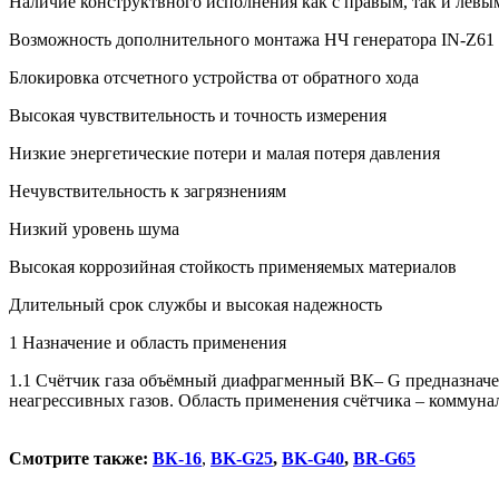
Наличие конструктвного исполнения как с правым, так и левы
Возможность дополнительного монтажа НЧ генератора IN-Z61 
Блокировка отсчетного устройства от обратного хода
Высокая чувствительность и точность измерения
Низкие энергетические потери и малая потеря давления
Нечувствительность к загрязнениям
Низкий уровень шума
Высокая коррозийная стойкость применяемых материалов
Длительный срок службы и высокая надежность
1 Назначение и область применения
1.1 Счётчик газа объёмный диафрагменный ВК– G предназначен
неагрессивных газов. Область применения счётч
Смотрите также:
ВК-
16
,
BK-G25
,
BK-G40
,
BR-G65