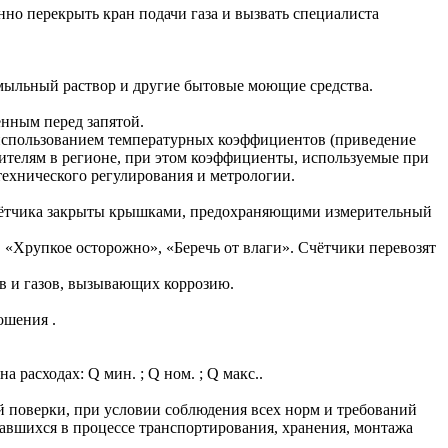
нно перекрыть кран подачи газа и вызвать специалиста
ь мыльный раствор и другие бытовые моющие средства.
енным перед запятой.
с использованием температурных коэффициентов (приведение
бителям в регионе, при этом коэффициенты, используемые при
технического регулирования и метрологии.
 счётчика закрыты крышками, предохраняющими измерительный
«Хрупкое осторожно», «Беречь от влаги». Счётчики перевозят
ов и газов, вызывающих коррозию.
ношения .
 расходах: Q мин. ; Q ном. ; Q макс..
ой поверки, при условии соблюдения всех норм и требований
авшихся в процессе транспортирования, хранения, монтажа