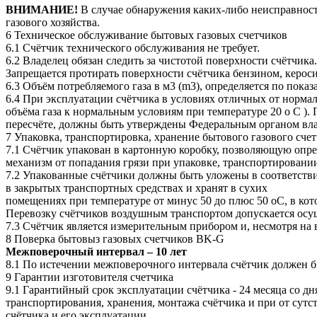
ВНИМАНИЕ!
В случае обнаружения каких-либо неисправносте
газового хозяйства.
6 Техническое обслуживание бытовых газовых счетчиков
6.1 Счётчик технического обслуживания не требует.
6.2 Владелец обязан следить за чистотой поверхности счётчик
Запрещается протирать поверхности счётчика бензином, керос
6.3 Объём потребляемого газа в м3 (m3), определяется по пок
6.4 При эксплуатации счётчика в условиях отличных от норма
объёма газа к нормальным условиям при температуре 20 о С ).
пересчёте, должны быть утверждены Федеральным органом вла
7 Упаковка, транспортировка, хранение бытового газового сч
7.1 Счётчик упакован в картонную коробку, позволяющую опр
механизм от попадания грязи при упаковке, транспортировани
7.2 Упакованные счётчики должны быть уложены в соответстви
в закрытых транспортных средствах и хранят в сухих
помещениях при температуре от минус 50 до плюс 50 оС, в ко
Перевозку счётчиков воздушным транспортом допускается осу
7.3 Счётчик является измерительным прибором и, несмотря на
8 Поверка бытовыз газовых счетчиков BK-G
Межповерочный интервал – 10 лет
8.1 По истечении межповерочного интервала счётчик должен бы
9 Гарантии изготовителя счетчика
9.1 Гарантийный срок эксплуатации счётчика - 24 месяца со дн
транспортирования, хранения, монтажа счётчика и при от сут
счётчика и его эксплуатации.