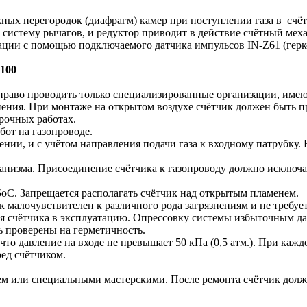
ых перегородок (диафрагм) камер при поступлении газа в счётч
 систему рычагов, и редуктор приводит в действие счётный мех
ции с помощью подключаемого датчика импульсов IN-Z61 (геркон
100
 право проводить только специализированные организации, име
нения. При монтаже на открытом воздухе счётчик должен быть п
арочных работах.
бот на газопроводе.
нии, и с учётом направления подачи газа к входному патрубку. Н
ханизма. Присоединение счётчика к газопроводу должно исключа
5оС. Запрещается располагать счётчик над открытым пламенем.
к малочувствителен к различного рода загрязнениям и не требуе
я счётчика в эксплуатацию. Опрессовку системы избыточным да
ь проверены на герметичность.
что давление на входе не превышает 50 кПа (0,5 атм.). При каж
ред счётчиком.
ем или специальными мастерскими. После ремонта счётчик долж