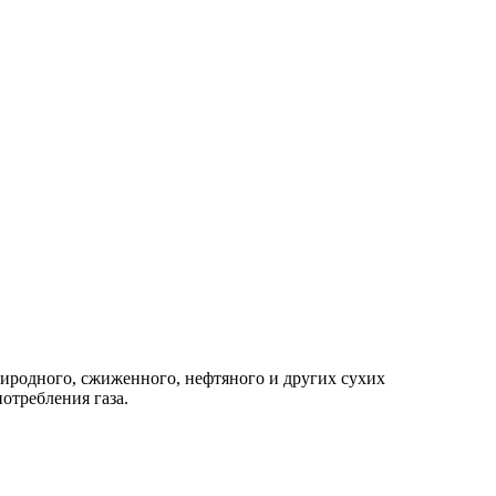
риродного, сжиженного, нефтяного и других сухих
ятельности, требующие учета потребления газа.