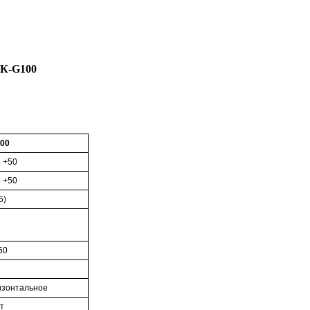
К-G
100
00
о +50
о +50
5)
160
изонтальное
т