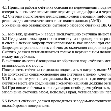
4.1 Принцип работы счётчика основан на перемещении подвижн
измерить, вызывает переменное перемещение диафрагм и через
4.2 Счётчик подготовлен для дистанционной передачи информа
решения для автоматического считывания данных (AMR).
5 Указание мер безопасности бытового газового счетчика
ВК G
5.1 Монтаж, демонтаж и ввод в эксплуатацию счётчика имеют
5.2 Перед монтажом произвести очистку газопровода от загряз
и снега. Счётчик запрещается использовать как шаблон при св
Запрещается устанавливать счётчик до окончания сварочных ра
Счётчик должен устанавливаться только в вертикальном положе
между патрубками.
В счётчике имеется блокировка от обратного хода счётного ме
вызывающих его порчу.
Поверхность счётчика не должна подвергаться нагреву выше 5
Не допускается соприкосновение дна счётчика с полом. Счётчи
5.3 Возможные утечки газа должны быть устранены до введени
счётчика места его соединения с коммуникациями должны быт
5.4 При вводе счётчика в эксплуатацию необходимо убедиться, 
заполнение счётчика газом, используя кран, установленный пе
5.5 Ремонт счётчика должен проводиться заводом–изготовител
опломбирован поверителем.