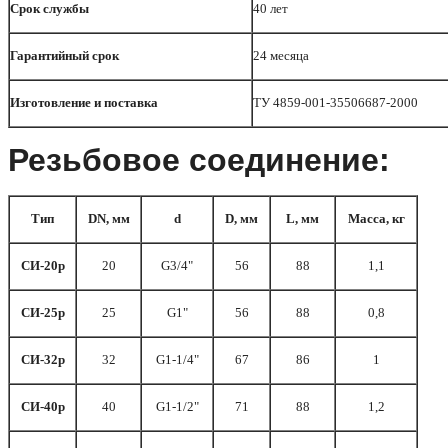
Срок службы
40 лет
Гарантийный срок
24 месяца
Изготовление и поставка
ТУ 4859-001-35506687-2000
Резьбовое соединение:
Тип
DN, мм
d
D, мм
L, мм
Масса, кг
СИ-20р
20
G3/4"
56
88
1,1
СИ-25р
25
G1"
56
88
0,8
СИ-32р
32
G1-1/4"
67
86
1
СИ-40р
40
G1-1/2"
71
88
1,2