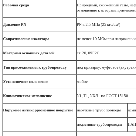
Рабочая среда
Природный, сжиженный газы, нефт
отношению к которым применяемы
Давление PN
PN ≤ 2,5 МПа (25 кгс/см²)
Cопротивление изолятора
не менее 10 МОм при напряжении
Материал основных деталей
ст. 20, 09Г2С
Тип присоединения к трубопроводу
под приварку, муфтовое (внутренн
Установочное положение
любое
Климатическое исполнение
У1, Т1, УХЛ1 по ГОСТ 15150
Наружное антикоррозионное покрытие
наружные трубопроводы
комп
подземные трубопроводы
ПАП