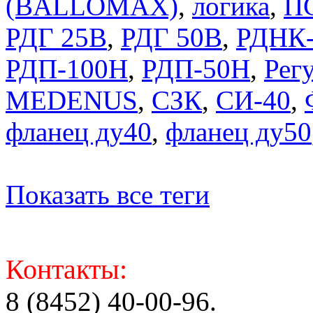
(BALLOMAX)
,
логика
,
П
РДГ 25В
,
РДГ 50В
,
РДНК-
РДП-100Н
,
РДП-50Н
,
Регу
MEDENUS
,
СЗК
,
СИ-40
,
фланец ду40
,
фланец ду50
Показать все теги
Контакты:
8 (8452) 40-00-96.