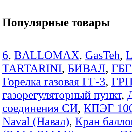
Популярные товары
6
,
BALLOMAX
,
GasTeh
,
TARTARINI
,
БИВАЛ
,
ГБГ
Горелка газовая ГГ-3
,
ГРП
газорегуляторный пункт
,
соединения СИ
,
КПЭГ 10
Naval (Навал)
,
Кран балло