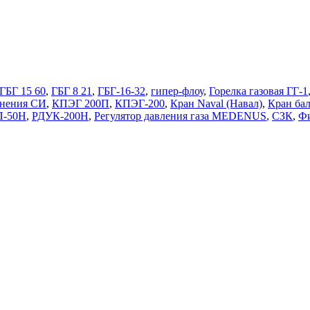
ГБГ 15 60
,
ГБГ 8 21
,
ГБГ-16-32
,
гипер-флоу
,
Горелка газовая ГГ-1
нения СИ
,
КПЭГ 200П
,
КПЭГ-200
,
Кран Naval (Навал)
,
Кран ба
П-50Н
,
РДУК-200Н
,
Регулятор давления газа MEDENUS
,
СЗК
,
Фи