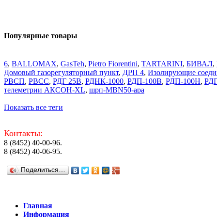
Популярные товары
6
,
BALLOMAX
,
GasTeh
,
Pietro Fiorentini
,
TARTARINI
,
БИВАЛ
,
Домовый газорегуляторный пункт
,
ДРП 4
,
Изолирующие соеди
РВСП
,
РВСС
,
РДГ 25В
,
РДНК-1000
,
РДП-100В
,
РДП-100Н
,
РД
телеметрии АКСОН-XL
,
шрп-MBN50-apa
Показать все теги
Контакты:
8 (8452) 40-00-96.
8 (8452) 40-06-95.
Поделиться…
Главная
Информация