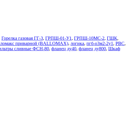
,
Горелка газовая ГГ-3
,
ГРПШ-01-У1
,
ГРПШ-10МС-2
,
ГШК
,
лломакс приварной (BALLOMAX)
,
логика
,
пгб-о3м2-2у1
,
РВС
,
льтры сливные ФСН-80
,
фланец ду40
,
фланец ду800
,
Шкаф