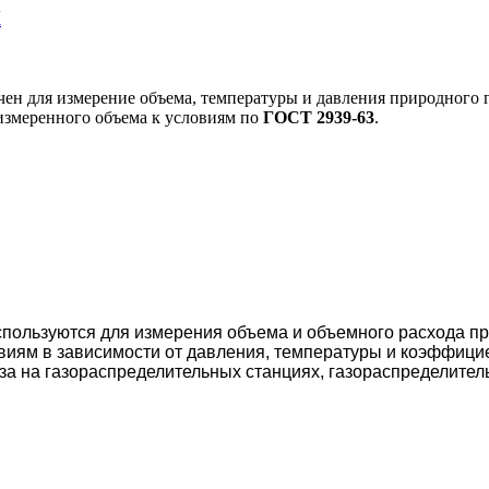
К
ен для измерение объема, температуры и давления природного 
а измеренного объема к условиям по
ГОСТ 2939-63
.
пользуются для измерения объема и объемного расхода при
овиям в зависимости от давления, температуры и коэффиц
аза на газораспределительных станциях, газораспределите