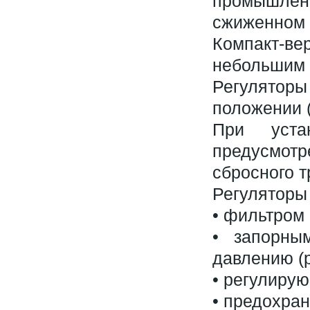
промышле
сжиженном 
Компакт-ве
небольшим 
Регулятор
положении (
При уста
предусмотр
сбросного 
Регуляторы
• фильтром 
• запорны
давлению (р
• регулиру
• предохра