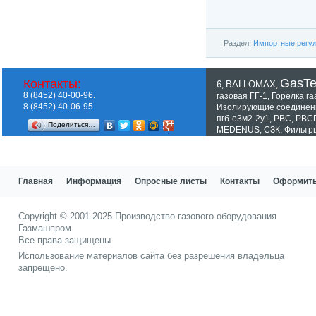
Раздел:
Импортные регул
GasT
Контакты:
6
BALLOMAX
,
,
8 (8452) 40-00-96.
газовая ГГ-1
,
Горелка га
8 (8452) 40-06-95.
Изолирующие соединен
пгб-о3м2-2у1
,
РВС
,
РВС
Поделиться…
MEDENUS
,
СЗК
,
Фильтр
Показать все теги
Главная
Информация
Опросные листы
Контакты
Оформить
Copyright © 2001-2025
Производство газового оборудования
Газмашпром
Все права защищены.
Использование материалов сайта без разрешения владельца
запрещено.