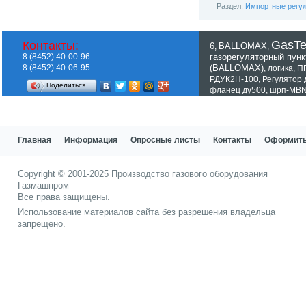
Раздел:
Импортные регул
GasT
Контакты:
6
BALLOMAX
,
,
8 (8452) 40-00-96.
газорегуляторный пунк
8 (8452) 40-06-95.
(BALLOMAX)
,
логика
,
П
РДУК2Н-100
,
Регулятор
Поделиться…
фланец ду500
,
шрп-MBN
Показать все теги
Главная
Информация
Опросные листы
Контакты
Оформить
Copyright © 2001-2025
Производство газового оборудования
Газмашпром
Все права защищены.
Использование материалов сайта без разрешения владельца
запрещено.