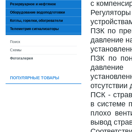
с компенси
Резервуарное и нефтяное
Регулято
Оборудование водоподготовки
устройства
Котлы, горелки, обогреватели
ПЗК по пре
Телеметрия сигнализаторы
давление н
Поиск
установлен
Схемы
ПЗК по пон
Фотогалерея
давление
установле
ПОПУЛЯРНЫЕ ТОВАРЫ
отсутствии 
ПСК - страв
в системе п
плохо вент
вывод страв
Соответстви